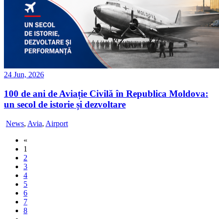
24 Jun, 2026
100 de ani de Aviație Civilă în Republica Moldova:
un secol de istorie și dezvoltare
News
,
Avia
,
Airport
«
1
2
3
4
5
6
7
8