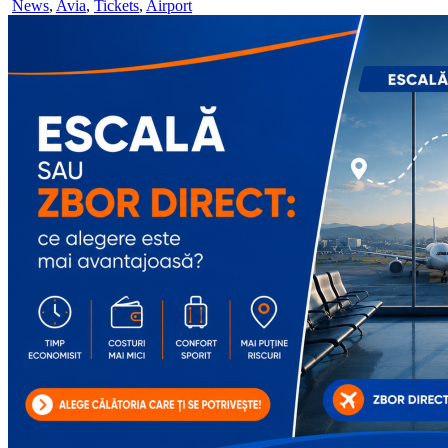
News
,
Avia
,
Tickets
,
Airport