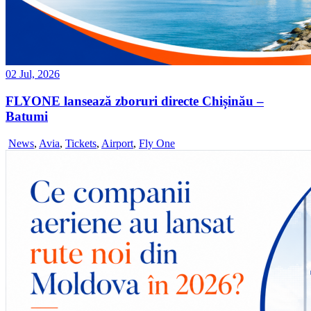
02 Jul, 2026
FLYONE lansează zboruri directe Chișinău –
Batumi
News
,
Avia
,
Tickets
,
Airport
,
Fly One