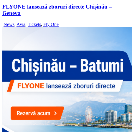
FLYONE lansează zboruri directe Chișinău –
Geneva
News
,
Avia
,
Tickets
,
Fly One