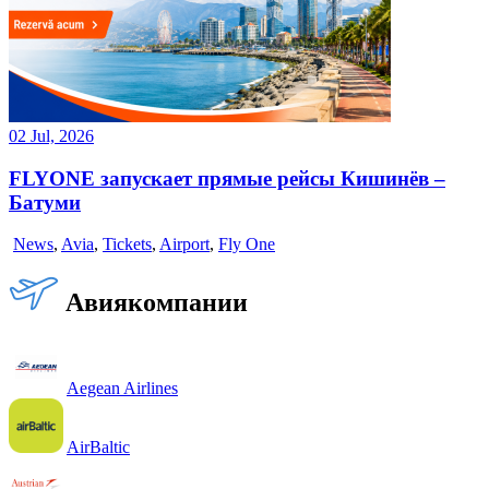
02 Jul, 2026
FLYONE запускает прямые рейсы Кишинёв –
Батуми
News
,
Avia
,
Tickets
,
Airport
,
Fly One
Авиякомпании
Aegean Airlines
AirBaltic