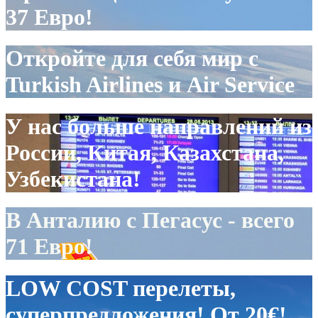
37 Евро!
Откройте для себя мир с
Turkish Airlines и Air Service
У нас больше направлений из
России, Китая, Казахстана,
Узбекистана!
В Анталию с Пегасус - всего
71 Евро!
LOW COST перелеты,
суперпредложения! От 20€!