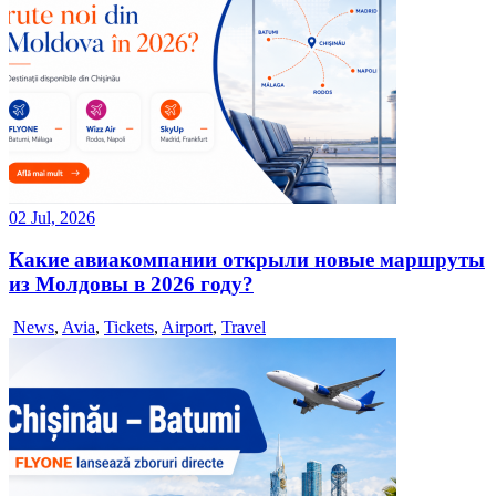
02 Jul, 2026
Какие авиакомпании открыли новые маршруты
из Молдовы в 2026 году?
News
,
Avia
,
Tickets
,
Airport
,
Travel