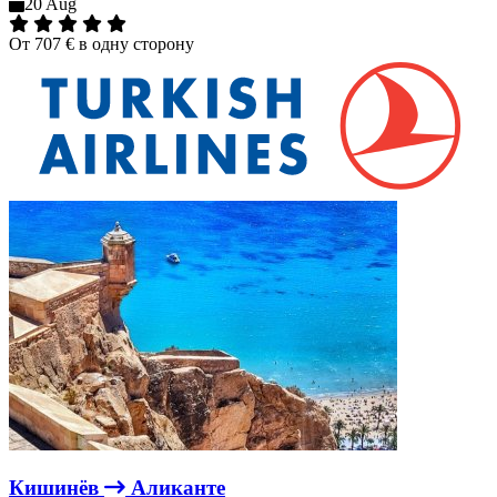
20 Aug
От
707 €
в одну сторону
Кишинёв
Аликанте