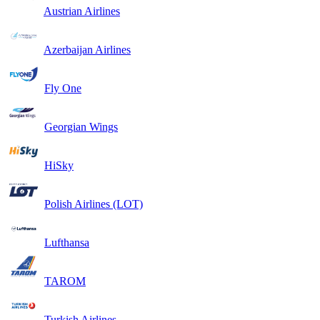
Austrian Airlines
Azerbaijan Airlines
Fly One
Georgian Wings
HiSky
Polish Airlines (LOT)
Lufthansa
TAROM
Turkish Airlines