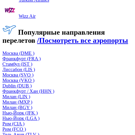
Wizz Air
Популярные направления
перелетов
/
Посмотреть все аэропорты
Москва (DME )
Франкфурт (FRA )
Стамбул (IST )
Лиссабон (LIS )
Москва (SVO )
Москва (VKO )
Dublin (DUB )
Франкфурт / Хан (HHN )
Милан (LIN )
Милан (MXP )
Милан (BGY )
Нью-Йорк (JFK )
Нью-Йорк (LGA )
Рим (CIA )
Рим (FCO )
Тель-Авив (TLV )