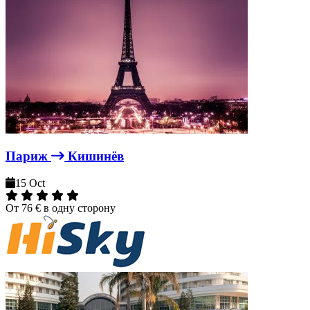
Париж
Кишинёв
15 Oct
От
76 €
в одну сторону