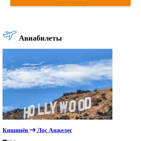
Искать ± 3 дня
Сложный маршрут
Авиабилеты
Кишинёв
Лос Анжелес