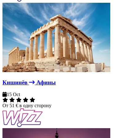
Кишинёв
Афины
15 Oct
От
51 €
в одну сторону