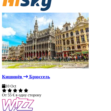
Кишинёв
Брюссель
10 Oct
От
55 €
в одну сторону