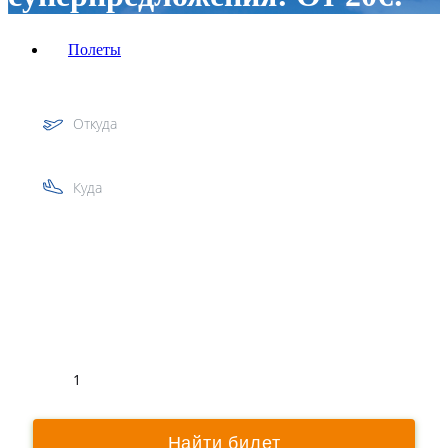
Полеты
Откуда
Куда
Туда
Обратно
1
Найти билет