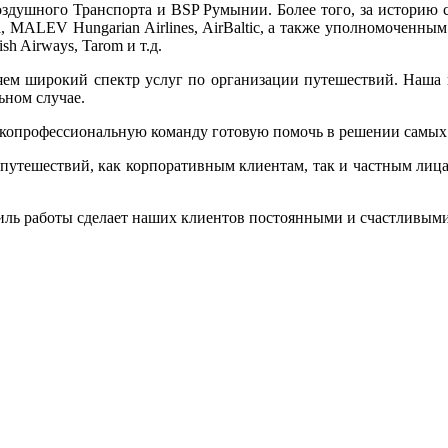
душного Транспорта и BSP Румынии. Более того, за историю св
iana, MALEV Hungarian Airlines, AirBaltic, а также уполномочен
tish Airways, Tarom и т.д.
яем широкий спектр услуг по организации путешествий. Наша г
ьном случае.
ысокопрофессиональную команду готовую помочь в решении самы
 путешествий, как корпоративным клиентам, так и частным лица
тиль работы сделает наших клиентов постоянными и счастливым