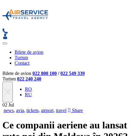
Bilete de avion
Turism
Contact
Bilete de avion
022 800 100
/
022 549 339
Turism
022 240 240
RO
RU
02
Jul
news
,
avia
,
tickets
,
airport
,
travel
Share
Ce companii aeriene au lansat