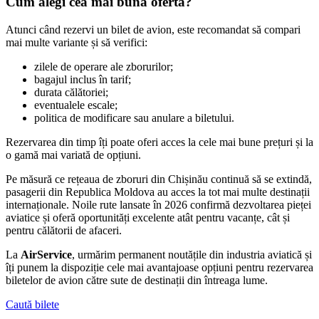
Cum alegi cea mai bună ofertă?
Atunci când rezervi un bilet de avion, este recomandat să compari
mai multe variante și să verifici:
zilele de operare ale zborurilor;
bagajul inclus în tarif;
durata călătoriei;
eventualele escale;
politica de modificare sau anulare a biletului.
Rezervarea din timp îți poate oferi acces la cele mai bune prețuri și la
o gamă mai variată de opțiuni.
Pe măsură ce rețeaua de zboruri din Chișinău continuă să se extindă,
pasagerii din Republica Moldova au acces la tot mai multe destinații
internaționale. Noile rute lansate în 2026 confirmă dezvoltarea pieței
aviatice și oferă oportunități excelente atât pentru vacanțe, cât și
pentru călătorii de afaceri.
La
AirService
, urmărim permanent noutățile din industria aviatică și
îți punem la dispoziție cele mai avantajoase opțiuni pentru rezervarea
biletelor de avion către sute de destinații din întreaga lume.
Caută bilete