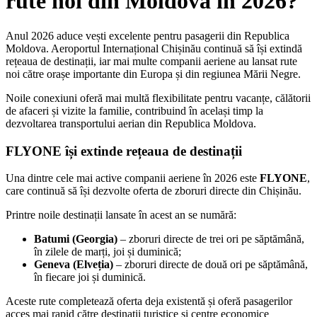
rute noi din Moldova în 2026?
Anul 2026 aduce vești excelente pentru pasagerii din Republica
Moldova. Aeroportul Internațional Chișinău continuă să își extindă
rețeaua de destinații, iar mai multe companii aeriene au lansat rute
noi către orașe importante din Europa și din regiunea Mării Negre.
Noile conexiuni oferă mai multă flexibilitate pentru vacanțe, călătorii
de afaceri și vizite la familie, contribuind în același timp la
dezvoltarea transportului aerian din Republica Moldova.
FLYONE își extinde rețeaua de destinații
Una dintre cele mai active companii aeriene în 2026 este
FLYONE
,
care continuă să își dezvolte oferta de zboruri directe din Chișinău.
Printre noile destinații lansate în acest an se numără:
Batumi (Georgia)
– zboruri directe de trei ori pe săptămână,
în zilele de marți, joi și duminică;
Geneva (Elveția)
– zboruri directe de două ori pe săptămână,
în fiecare joi și duminică.
Aceste rute completează oferta deja existentă și oferă pasagerilor
acces mai rapid către destinații turistice și centre economice