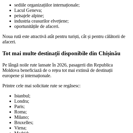
sediile organizațiilor internaționale;
Lacul Geneva;
peisajele alpine;
industria ceasurilor elvețiene;
oportunitățile de afaceri.
Noua rută este atractivă atât pentru turiști, cât și pentru călătorii de
afaceri.
Tot mai multe destinații disponibile din Chișinău
Pe lângă noile rute lansate în 2026, pasagerii din Republica
Moldova beneficiază de o rețea tot mai extinsă de destinații
europene și internaționale.
Printre cele mai solicitate rute se regăsesc:
Istanbul;
Londra;
Paris;
Roma;
Milano;
Bruxelles;
Viena;