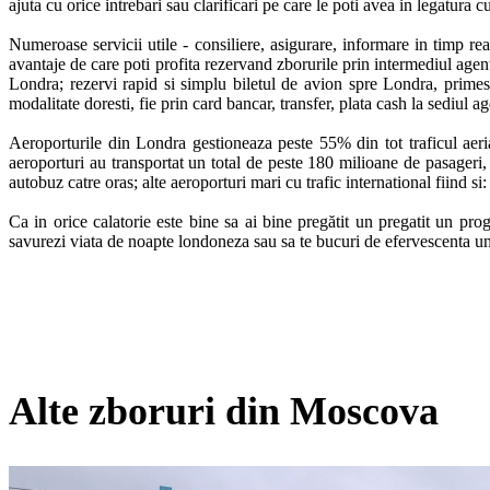
ajuta cu orice intrebari sau clarificari pe care le poti avea in legatura cu
Numeroase servicii utile - consiliere, asigurare, informare in timp rea
avantaje de care poti profita rezervand zborurile prin intermediul agent
Londra; rezervi rapid si simplu biletul de avion spre Londra, primesti
modalitate doresti, fie prin card bancar, transfer, plata cash la sediul age
Aeroporturile din Londra gestioneaza peste 55% din tot traficul aerian 
aeroporturi au transportat un total de peste 180 milioane de pasageri,
autobuz catre oras; alte aeroporturi mari cu trafic international fiind 
Ca in orice calatorie este bine sa ai bine pregătit un pregatit un progr
savurezi viata de noapte londoneza sau sa te bucuri de efervescenta un
Alte zboruri din Moscova