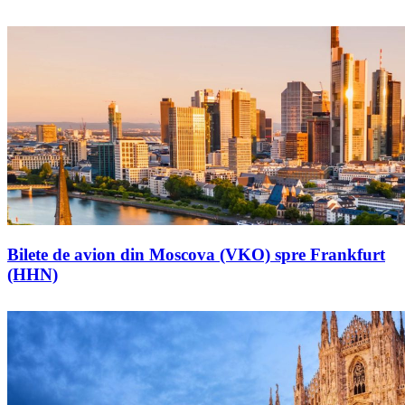
Bilete de avion din Moscova (VKO) spre Frankfurt
(HHN)