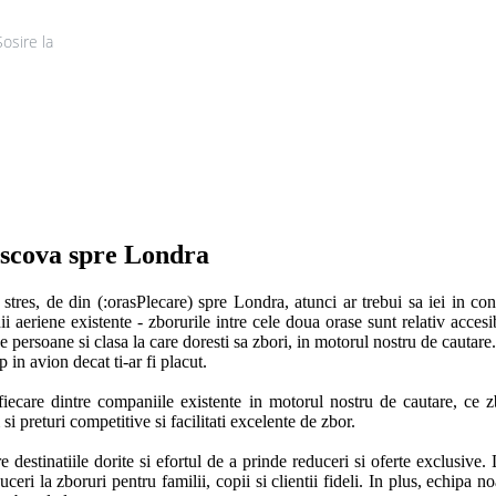
Sosire la
Tur
Moscova spre Londra
stres, de din (:orasPlecare) spre Londra, atunci ar trebui sa iei in con
 aeriene existente - zborurile intre cele doua orase sunt relativ accesib
 persoane si clasa la care doresti sa zbori, in motorul nostru de cautare.
in avion decat ti-ar fi placut. 

iecare dintre companiile existente in motorul nostru de cautare, ce z
 preturi competitive si facilitati excelente de zbor. 

 destinatiile dorite si efortul de a prinde reduceri si oferte exclusive.
ri la zboruri pentru familii, copii si clientii fideli. In plus, echipa noa