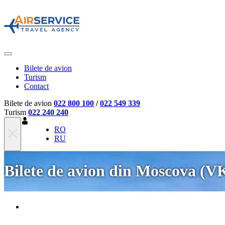
Bilete de avion
Turism
Contact
Bilete de avion
022 800 100
/
022 549 339
Turism
022 240 240
RO
RU
Bilete de avion din Moscova (