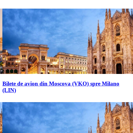
Bilete de avion din Moscova (VKO) spre Milano
(LIN)