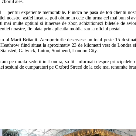
 zborul ales. 

l  - pentru experiente memorabile. Fiindca ne pasa de toti clientii nostr
iei noastre, astfel incat sa poti obtine in cele din urma cel mai bun si 
 mai multe optiuni si itinerare de zbor, achizitionezi biletele de avion
ntiei noastre, fie plata prin aplicatia mobila sau la oficiul postal. 

al Marii Britanii. Aeroporturile deservesc un total peste 15 destinatii 
 Heathrow fiind situat la aproximativ 23 de kilometri vest de Londra si 
si: Stansted, Gatwick, Luton, Southend, London City.

am pe durata sederii in Londra, sa fiti informati despre principalele obiec
ei sesiuni de cumparaturi pe Oxford Streed de la cele mai renumite brand