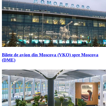
Bilete de avion din Moscova (VKO) spre Moscova
(DME)