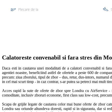
Plecare de la
Multi segment
Calatoreste convenabil si fara stres din 
Daca esti in cautarea unei modalitati de a calatori convenabil si fara 
agentiei noastre, beneficiind astfel de ofertele a peste 600 de companii
precum: ziua zborului, tipul de zbor – dus, retur, dus-intors, numarul de
in cel mai scurt timp - in caz contrar, s-ar putea sa petreci mai mult timp 
Acces rapid la sute de oferte de zbor spre Londra cu AirService - f
comoditate, inclusiv zboruri econome, first class sau low-cost, precum si
Scapa de grijile legate de cautarea celor mai bune oferte de zbor catre
Londra sau oriunde altundeva doresti, rapid si in siguranta, dar si reduce