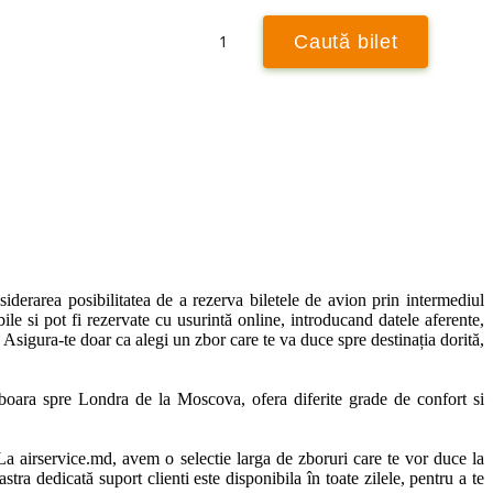
Retur
1
Caută bilet
Caută ± 3 zile
siderarea posibilitatea de a rezerva biletele de avion prin intermediul 
ile si pot fi rezervate cu usurintă online, introducand datele aferente, 
 Asigura-te doar ca alegi un zbor care te va duce spre destinația dorită, 
boara spre Londra de la Moscova, ofera diferite grade de confort si 
 La airservice.md, avem o selectie larga de zboruri care te vor duce la 
stra dedicată suport clienti este disponibila în toate zilele, pentru a te 