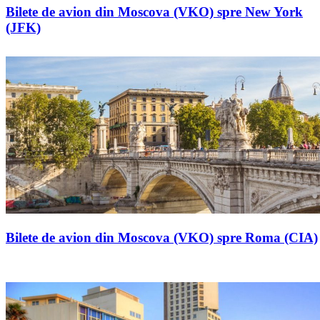
Bilete de avion din Moscova (VKO) spre New York
(JFK)
Bilete de avion din Moscova (VKO) spre Roma (CIA)