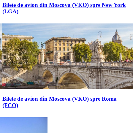
Bilete de avion din Moscova (VKO) spre New York
(LGA)
Bilete de avion din Moscova (VKO) spre Roma
(FCO)