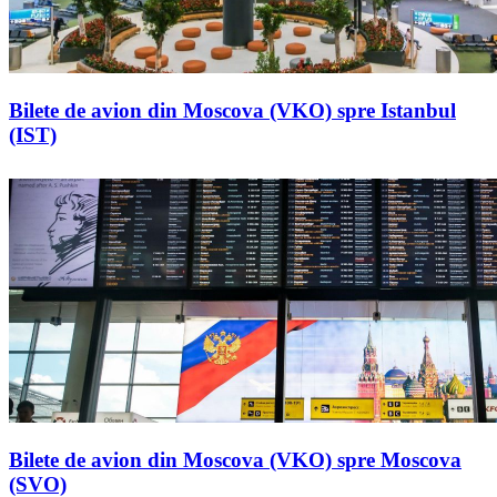
Bilete de avion din Moscova (VKO) spre Istanbul
(IST)
Bilete de avion din Moscova (VKO) spre Moscova
(SVO)