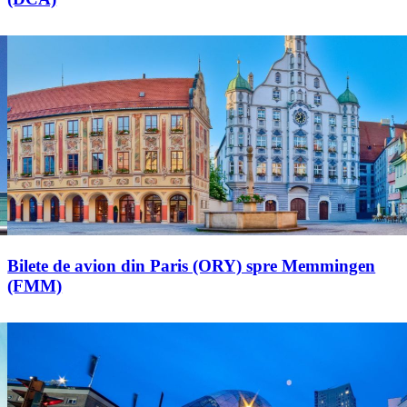
Bilete de avion din Paris (ORY) spre Memmingen
(FMM)