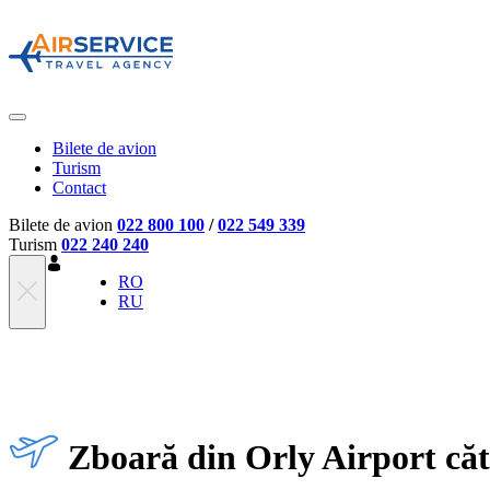
Bilete de avion
Turism
Contact
Bilete de avion
022 800 100
/
022 549 339
Turism
022 240 240
RO
RU
Zboară din Orly Airport cătr