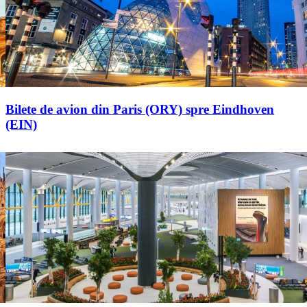
Bilete de avion din Paris (ORY) spre Eindhoven
(EIN)