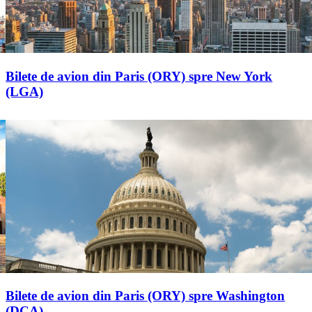
Bilete de avion din Paris (ORY) spre New York
(LGA)
Bilete de avion din Paris (ORY) spre Washington
(DCA)