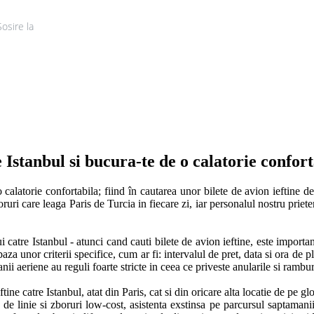
Sosire la
Tur
e Istanbul si bucura-te de o calatorie confor
 calatorie confortabila; fiind în cautarea unor bilete de avion ieftine de 
boruri care leaga Paris de Turcia in fiecare zi, iar personalul nostru prie
i catre Istanbul - atunci cand cauti bilete de avion ieftine, este important s
a unor criterii specifice, cum ar fi: intervalul de pret, data si ora de pl
i aeriene au reguli foarte stricte in ceea ce priveste anularile si ramburs
ftine catre Istanbul, atat din Paris, cat si din oricare alta locatie de pe g
 de linie si zboruri low-cost, asistenta exstinsa pe parcursul saptamanii,