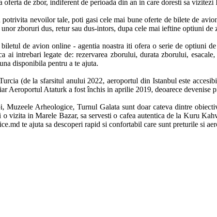
 oferta de zbor, indiferent de perioada din an in care doresti sa vizitezi I
 potrivita nevoilor tale, poti gasi cele mai bune oferte de bilete de avi
a unor zboruri dus, retur sau dus-intors, dupa cele mai ieftine optiuni de 
biletul de avion online - agentia noastra iti ofera o serie de optiuni de p
aca ai intrebari legate de: rezervarea zborului, durata zborului, esacale,
na disponibila pentru a te ajuta. 

Turcia (de la sfarsitul anului 2022, aeroportul din Istanbul este accesib
r Aeroportul Ataturk a fost închis in aprilie 2019, deoarece devenise pre
i, Muzeele Arheologice, Turnul Galata sunt doar cateva dintre obiectivel
atezi o vizita in Marele Bazar, sa servesti o cafea autentica de la Kuru K
ce.md te ajuta sa descoperi rapid si confortabil care sunt preturile si aer