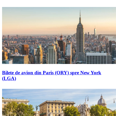
Bilete de avion din Paris (ORY) spre New York
(LGA)