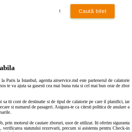
Retur
1
Caută bilet
Caută ± 3 zile
tabila
la Paris la Istanbul, agentia airservice.md este partenerul de calatorie 
tenos te va ajuta sa gasesti cea mai buna ruta si cel mai bun orar de zbor 
a tii cont de destinatie si de tipul de calatorie pe care il planifici, iar 
ecare si numarul de pasageri. Asigura-te ca citesti politica de anulare a 
arile. 

lob, prin motorul de cautare zboruri, usor de utilizat. Iti oferim siguranta 
 verificarea statutului rezervarii, precum si asistenta pentru Check-in 