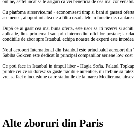
online, astfel incat sa te asiguri ca vei beneficia de cea mai convenabila
Cu platfoma airservice.md - economisesti timp si bani si gasesti oferta
asemenea, ai oportunitatea de a filtra rezultatele in functie de: cautare
După ce ai gasit cea mai buna oferta, este usor sa iti rezervi si achiti 
aplicatie, link prin email sau prin intermediul oficiilor postale; iar d
conditiile de zbor spre Istanbul, echipa noastra de experti este intotdeau
Noul aeroport International din Istanbul este principalul aeroport din 
Sabiha Gokcen este dedicat în principal companiilor aeriene low-cost ia
Ce poti face in Istanbul in timpul liber - Hagia Sofia, Palatul Topkap
printre cei ce isi doresc sa guste traditiile autentice, nu trebuie sa r
vrei sa faci o incursiune catre statiunile de la marea Mediterana, airsevi
Alte zboruri din Paris