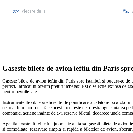
Plecare de la
Multi segment
Gaseste bilete de avion ieftin din Paris spr
Gaseste bilete de avion ieftin din Paris spre Istanbul si bucura-te de o
perfect, intrucat iti oferim preturi imbatabile si o selectie extinsa de z
pentru nevoile tale. 

Instrumente flexibile si eficiente de planificare a calatoriei si a zborulu
cel mai bun mod de a face acest lucru este de a restrange cautarea pe baz
companiei aeriene inainte de a-ti rezerva biletul, deoarece unele compani
Agentia noastra iti vine in ajutor si te ajuta sa gasesti bilete de avion ie
si comoditate, rezervare simpla si rapida a biletelor de avion, zboruri