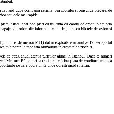
stanbul. 

on cautand dupa compania aeriana, ora zborului si orasul de plecare; de 
zbor sau cele mai rapide. 

lata, astfel incat poti plati cu usurinta cu cardul de credit, plata prin 
 bagaje sau orice alte informatii ce au legatura cu biletele de avion si 
il prin linia de metrou M11) dat in exploatare in anul 2019; aeroportul 
a mic pentru a face față numărului în creștere de zboruri. 

e ce atrag anual atentia turistilor ajunsi in Istanbul. Daca te numeri 
ahveci Mehmet Efendi ori sa treci prin celebra piata de condimente; daca 
oporturile pe care poti ajunge unde doresti rapid si ieftin. 