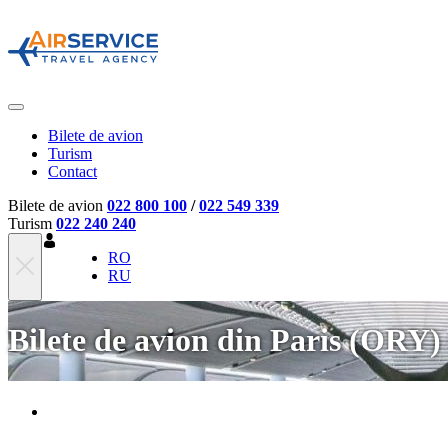
Bilete de avion
Turism
Contact
Bilete de avion
022 800 100
/
022 549 339
Turism
022 240 240
RO
RU
Bilete de avion din Paris (ORY) 