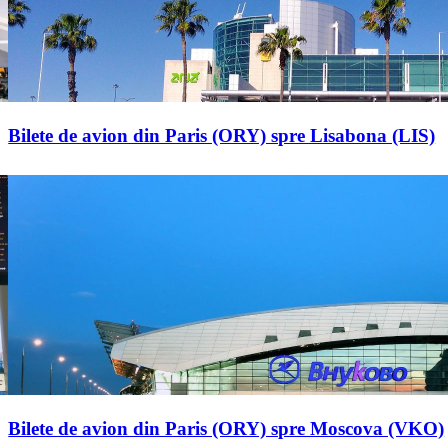
Bilete de avion din Paris (ORY) spre Lisabona (LIS)
Bilete de avion din Paris (ORY) spre Moscova (VKO)