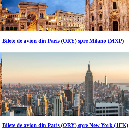
Bilete de avion din Paris (ORY) spre Milano (MXP)
Bilete de avion din Paris (ORY) spre New York (JFK)