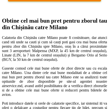
Obtine cel mai bun pret pentru zborul tau 
din Chișinău catre Milano
Calatoria din Chișinău catre Milano poate fi costisitoare, dar atunci 
cand stii unde sa cauti și cum să cauți poti gasi cea mai buna oferta 
pentru zbor din Chișinău spre Milano, oraș în a cărui proximitate 
sunt 3 aeroporturi: Malpensa (MXP, la 45 km de centrul orașului), 
Linate (LIN, la 7 km de centrul orașului) și Bergamo Orio al Serio 
(BGY, la 50 km de centrul orașului). 

Gaseste comod cele mai bune oferte de zbor directe sau cu escala 
catre Milano. Una dintre cele mai bune modalitati de a obtine cel 
mai bun pret pentru zborul tau catre Milano este sa analizezi toate 
optiunile de zbor disponibile pe site-ul agentiei noastre 
airservice.md, avand astfel posibilitatea de a verifica direct zborurile 
si de a obtine cele mai bune oferte si reduceri pentru biletele de 
avion. 

Poti introduce datele si orele de calatorie specifice, iar sistemul iti va 
oferi o defalcare a costurilor pentru fiecare tip de bilet, precum si 