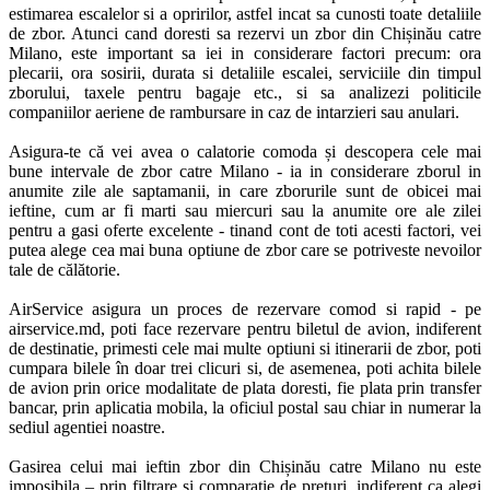
estimarea escalelor si a opririlor, astfel incat sa cunosti toate detaliile 
de zbor. Atunci cand doresti sa rezervi un zbor din Chișinău catre 
Milano, este important sa iei in considerare factori precum: ora 
plecarii, ora sosirii, durata si detaliile escalei, serviciile din timpul 
zborului, taxele pentru bagaje etc., si sa analizezi politicile 
companiilor aeriene de rambursare in caz de intarzieri sau anulari. 

Asigura-te că vei avea o calatorie comoda și descopera cele mai 
bune intervale de zbor catre Milano - ia in considerare zborul in 
anumite zile ale saptamanii, in care zborurile sunt de obicei mai 
ieftine, cum ar fi marti sau miercuri sau la anumite ore ale zilei 
pentru a gasi oferte excelente - tinand cont de toti acesti factori, vei 
putea alege cea mai buna optiune de zbor care se potriveste nevoilor 
tale de călătorie. 

AirService asigura un proces de rezervare comod si rapid - pe 
airservice.md, poti face rezervare pentru biletul de avion, indiferent 
de destinatie, primesti cele mai multe optiuni si itinerarii de zbor, poti 
cumpara bilele în doar trei clicuri si, de asemenea, poti achita bilele 
de avion prin orice modalitate de plata doresti, fie plata prin transfer 
bancar, prin aplicatia mobila, la oficiul postal sau chiar in numerar la 
sediul agentiei noastre. 

Gasirea celui mai ieftin zbor din Chișinău catre Milano nu este 
imposibila – prin filtrare si comparatie de preturi, indiferent ca alegi 