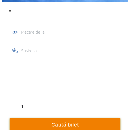
Plecare de la
Sosire la
Tur
Retur
1
Caută bilet