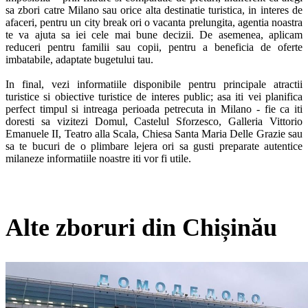
sa zbori catre Milano sau orice alta destinatie turistica, in interes de 
afaceri, pentru un city break ori o vacanta prelungita, agentia noastra 
te va ajuta sa iei cele mai bune decizii. De asemenea, aplicam 
reduceri pentru familii sau copii, pentru a beneficia de oferte 
imbatabile, adaptate bugetului tau.  

In final, vezi informatiile disponibile pentru principale atractii 
turistice si obiective turistice de interes public; asa iti vei planifica 
perfect timpul si intreaga perioada petrecuta in Milano - fie ca iti 
doresti sa vizitezi Domul, Castelul Sforzesco, Galleria Vittorio 
Emanuele II, Teatro alla Scala, Chiesa Santa Maria Delle Grazie sau 
sa te bucuri de o plimbare lejera ori sa gusti preparate autentice 
milaneze informatiile noastre iti vor fi utile.
Alte zboruri din Chișinău