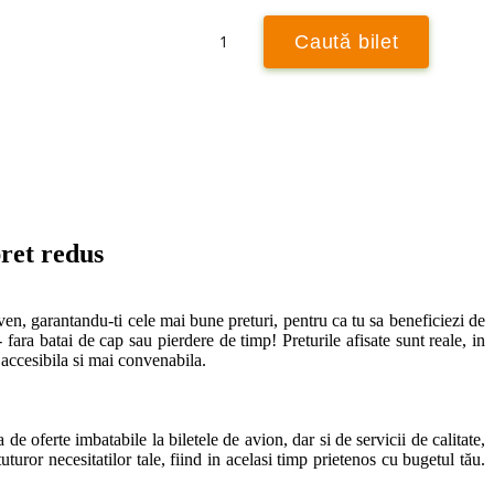
Retur
1
Caută bilet
Caută ± 3 zile
pret redus
en, garantandu-ti cele mai bune preturi, pentru ca tu sa beneficiezi de 
fara batai de cap sau pierdere de timp! Preturile afisate sunt reale, in 
accesibila si mai convenabila. 

e oferte imbatabile la biletele de avion, dar si de servicii de calitate, 
turor necesitatilor tale, fiind in acelasi timp prietenos cu bugetul tău. 