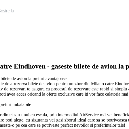
Sosire la
Tur
tre Eindhoven - gaseste bilete de avion la 
ilete de avion la preturi avantajoase

ate de a rezerva bilete de avion pentru un zbor din Milano catre Eindhov
iv de rezervari te asigura ca procesul de rezervare este rapid si simplu - 
oti avea acces oricand la oferte exclusive care iti vor face calatoria mai 
eturi imbatabile

r direct sau unul cu escala, prin intermediul AirService.md vei beneficia d
re poti alege, cu siguranta vei gasi zborul ideal care sa se potriveasca tu
ste-o pe cea care se potriveste perfect nevoilor si preferintelor tale! 
