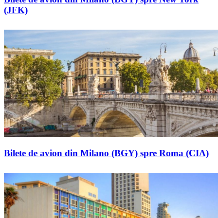
(JFK)
Bilete de avion din Milano (BGY) spre Roma (CIA)