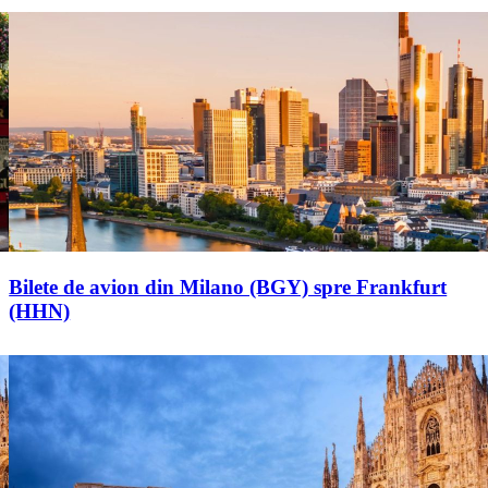
Bilete de avion din Milano (BGY) spre Frankfurt
(HHN)