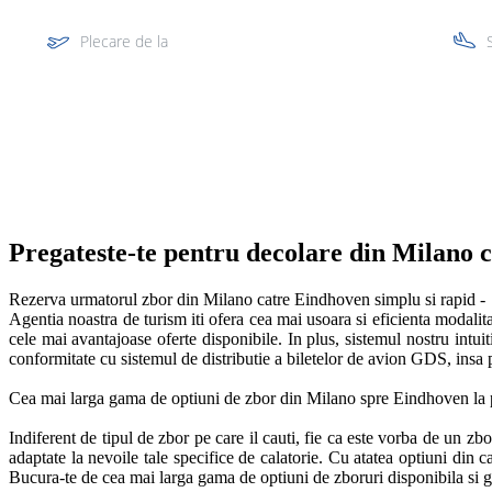
Plecare de la
Multi segment
Pregateste-te pentru decolare din Milano ca
Rezerva urmatorul zbor din Milano catre Eindhoven simplu si rapid -  b
Agentia noastra de turism iti ofera cea mai usoara si eficienta modalit
cele mai avantajoase oferte disponibile. In plus, sistemul nostru intuit
conformitate cu sistemul de distributie a biletelor de avion GDS, insa p
Cea mai larga gama de optiuni de zbor din Milano spre Eindhoven la pr
Indiferent de tipul de zbor pe care il cauti, fie ca este vorba de un zbo
adaptate la nevoile tale specifice de calatorie. Cu atatea optiuni din ca
Bucura-te de cea mai larga gama de optiuni de zboruri disponibila si gase