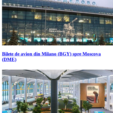
Bilete de avion din Milano (BGY) spre Moscova
(DME)