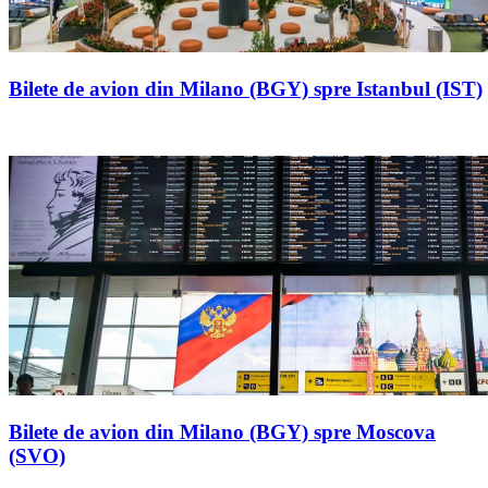
Bilete de avion din Milano (BGY) spre Istanbul (IST)
Bilete de avion din Milano (BGY) spre Moscova
(SVO)