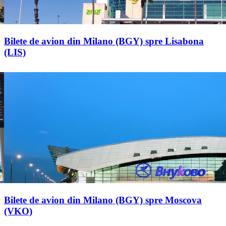
Bilete de avion din Milano (BGY) spre Lisabona
(LIS)
Bilete de avion din Milano (BGY) spre Moscova
(VKO)