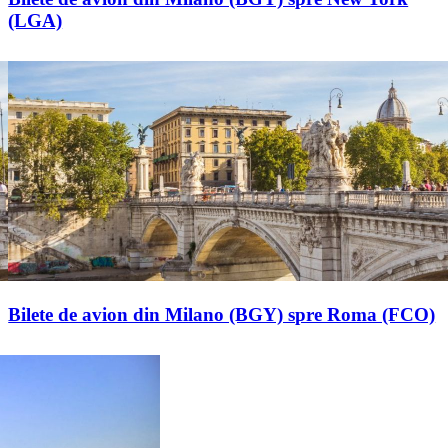
(LGA)
Bilete de avion din Milano (BGY) spre Roma (FCO)