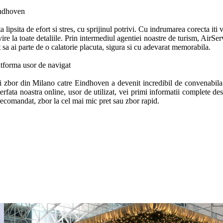
ndhoven

psita de efort si stres, cu sprijinul potrivi. Cu indrumarea corecta iti 
rivire la toate detaliile. Prin intermediul agentiei noastre de turism, AirS
t sa ai parte de o calatorie placuta, sigura si cu adevarat memorabila.

forma usor de navigat

nui zbor din Milano catre Eindhoven a devenit incredibil de convenabila
erfata noastra online, usor de utilizat, vei primi informatii complete des
 recomandat, zbor la cel mai mic pret sau zbor rapid. 