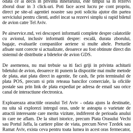
odata ce ai decis in privinta itinerarului, este timpul sa iti rezervi 
zborul doar in 3 click-uri. Poti face acest lucru pe cont propriu, 
direct pe site-ul agentiei noastre sau poti solicita ajutor din partea 
serviciului pentru clienti, astfel incat sa rezervi simplu si rapid biletul 
de avion catre Tel Aviv. 

Pe airservice.md, vei descoperi informatii complete despre calatoriile 
cu avionul, inclusiv informatii despre: escală, durata zborului, 
bagaje, evaluarile companiilor aeriene si multe altele. Preturile 
afisate sunt corecte si actualizate, deoarece au fost obtinute direct din 
sistemul de distributie a biletelor de avion GDS. 

De asemenea, nu mai trebuie sa iti faci griji in privinta achitarii 
biletului de avion, deoarece iti punem la dispozitie mai multe metode 
de plata, atat plata direct in agentie, fie cash, fie prin terminalul de 
plata POS, precum si prin reteaua bancilor comerciale, la oficiile 
postale sau prin link de plata expediat pe adresa de email sau orice 
canal de interactiune electronica.

Exploareaza atractiile orasului Tel Aviv - odata ajuns la destinatie, 
nu uita să explorezi intregul oras, unde te asteapta o varietate de 
atractii interesante care merita vizitate, indiferent de perioada anului 
in care ne aflam. De la situri istorice, precum Piata Orasului Vechi 
sau Portul Jaffa, la cartiere pline de viata, precum Neve Tzedek sau 
Ramat Aviv, exista ceva pentru toata lumea in acest oras fermecator, 