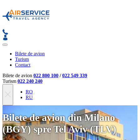
Bilete de avion
Turism
Contact
Bilete de avion
022 800 100
/
022 549 339
Turism
022 240 240
RO
RU
Bilete de avion din Milano
(BGY) spre Tel Aviv (TLV)