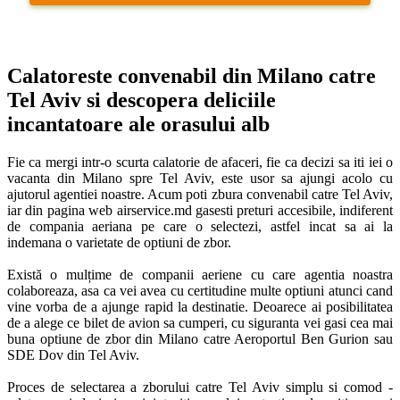
Calatoreste convenabil din Milano catre 
Tel Aviv si descopera deliciile 
incantatoare ale orasului alb
Fie ca mergi intr-o scurta calatorie de afaceri, fie ca decizi sa iti iei o 
vacanta din Milano spre Tel Aviv, este usor sa ajungi acolo cu 
ajutorul agentiei noastre. Acum poti zbura convenabil catre Tel Aviv, 
iar din pagina web airservice.md gasesti preturi accesibile, indiferent 
de compania aeriana pe care o selectezi, astfel incat sa ai la 
indemana o varietate de optiuni de zbor.

Există o mulțime de companii aeriene cu care agentia noastra 
colaboreaza, asa ca vei avea cu certitudine multe optiuni atunci cand 
vine vorba de a ajunge rapid la destinatie. Deoarece ai posibilitatea 
de a alege ce bilet de avion sa cumperi, cu siguranta vei gasi cea mai 
buna optiune de zbor din Milano catre Aeroportul Ben Gurion sau 
SDE Dov din Tel Aviv. 

Proces de selectarea a zborului catre Tel Aviv simplu si comod - 