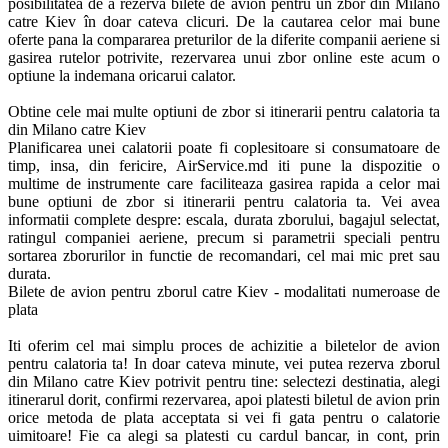
posibilitatea de a rezerva bilete de avion pentru un zbor din Milano 
catre Kiev în doar cateva clicuri. De la cautarea celor mai bune 
oferte pana la compararea preturilor de la diferite companii aeriene si 
gasirea rutelor potrivite, rezervarea unui zbor online este acum o 
optiune la indemana oricarui calator. 

Obtine cele mai multe optiuni de zbor si itinerarii pentru calatoria ta 
din Milano catre Kiev

Planificarea unei calatorii poate fi coplesitoare si consumatoare de 
timp, insa, din fericire, AirService.md iti pune la dispozitie o 
multime de instrumente care faciliteaza gasirea rapida a celor mai 
bune optiuni de zbor si itinerarii pentru calatoria ta. Vei avea 
informatii complete despre: escala, durata zborului, bagajul selectat, 
ratingul companiei aeriene, precum si parametrii speciali pentru 
sortarea zborurilor in functie de recomandari, cel mai mic pret sau 
durata.

Bilete de avion pentru zborul catre Kiev - modalitati numeroase de 
plata

Iti oferim cel mai simplu proces de achizitie a biletelor de avion 
pentru calatoria ta! In doar cateva minute, vei putea rezerva zborul 
din Milano catre Kiev potrivit pentru tine: selectezi destinatia, alegi 
itinerarul dorit, confirmi rezervarea, apoi platesti biletul de avion prin 
orice metoda de plata acceptata si vei fi gata pentru o calatorie 
uimitoare! Fie ca alegi sa platesti cu cardul bancar, in cont, prin 