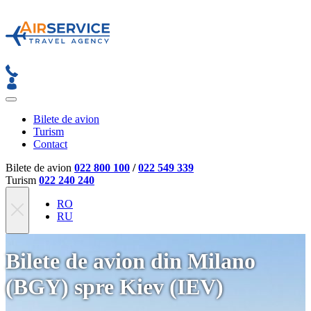
Bilete de avion
Turism
Contact
Bilete de avion
022 800 100
/
022 549 339
Turism
022 240 240
RO
RU
Bilete de avion din Milano
(BGY) spre Kiev (IEV)