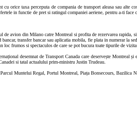
ent cu orice taxa perceputa de compania de transport aleasa sau alte cost
ertele in functie de pret si ratingul companiei aeriene, pentru a-ti face 
tul de avion din Milano catre Montreal si profita de rezervarea rapida, si
 bancar, transfer bancar sau aplicatia mobila, fie plata in numerar la sediu
un loc frumos si spectaculos de care se pot bucura toate tipurile de vizitat
ernațional desemnat de Transport Canada care deservește Montreal și est
anadei si tatal actualului prim-ministru Justin Trudeau. 

, Parcul Muntelui Regal, Portul Montreal, Piața Bonsecours, Bazilica 