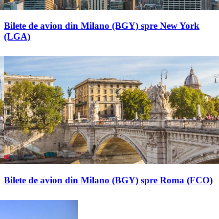
Bilete de avion din Milano (BGY) spre New York
(LGA)
Bilete de avion din Milano (BGY) spre Roma (FCO)