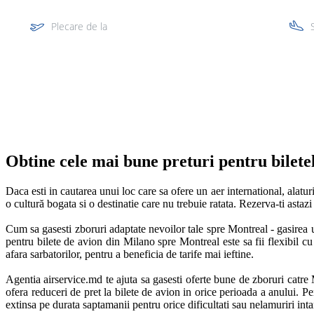
Plecare de la
Multi segment
Obtine cele mai bune preturi pentru bilete
Daca esti in cautarea unui loc care sa ofere un aer international, alatur
o cultură bogata si o destinatie care nu trebuie ratata. Rezerva-ti astaz
Cum sa gasesti zboruri adaptate nevoilor tale spre Montreal - gasirea un
pentru bilete de avion din Milano spre Montreal este sa fii flexibil cu 
afara sarbatorilor, pentru a beneficia de tarife mai ieftine.  

Agentia airservice.md te ajuta sa gasesti oferte bune de zboruri catre 
ofera reduceri de pret la bilete de avion in orice perioada a anului. Pent
extinsa pe durata saptamanii pentru orice dificultati sau nelamuriri int