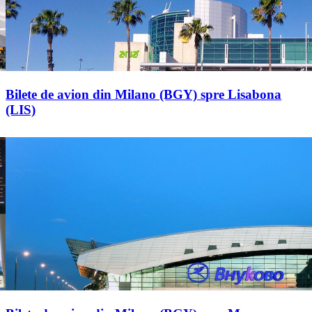
Bilete de avion din Milano (BGY) spre Lisabona
(LIS)