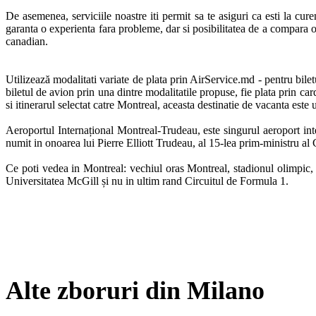
De asemenea, serviciile noastre iti permit sa te asiguri ca esti la cur
garanta o experienta fara probleme, dar si posibilitatea de a compara of
canadian. 

Utilizează modalitati variate de plata prin AirService.md - pentru bile
biletul de avion prin una dintre modalitatile propuse, fie plata prin card
si itinerarul selectat catre Montreal, aceasta destinatie de vacanta este 
Aeroportul Internațional Montreal-Trudeau, este singurul aeroport int
numit in onoarea lui Pierre Elliott Trudeau, al 15-lea prim-ministru al C
Ce poti vedea in Montreal: vechiul oras Montreal, stadionul olimpic
Universitatea McGill și nu in ultim rand Circuitul de Formula 1.
Alte zboruri din Milano