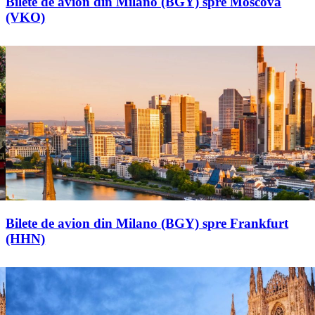
Bilete de avion din Milano (BGY) spre Moscova
(VKO)
Bilete de avion din Milano (BGY) spre Frankfurt
(HHN)