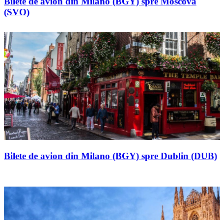
Bilete de avion din Milano (BGY) spre Moscova
(SVO)
Bilete de avion din Milano (BGY) spre Dublin (DUB)