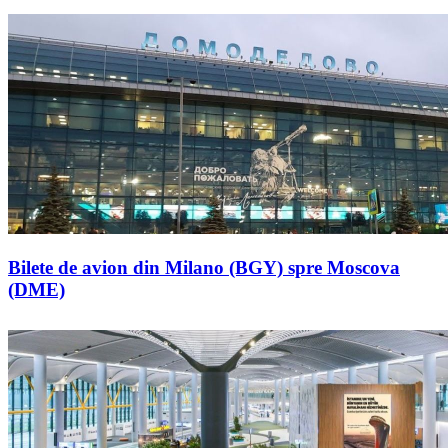
Bilete de avion din Milano (BGY) spre Moscova
(DME)