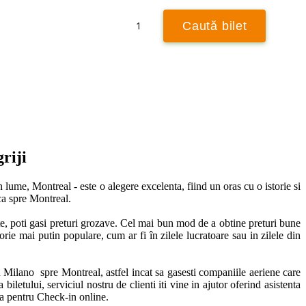
Retur
1
Caută bilet
Caută ± 3 zile
riji
 lume, Montreal - este o alegere excelenta, fiind un oras cu o istorie si 
ca spre Montreal. 

ite, poti gasi preturi grozave. Cel mai bun mod de a obtine preturi bune 
rie mai putin populare, cum ar fi în zilele lucratoare sau in zilele din 
 Milano  spre Montreal, astfel incat sa gasesti companiile aeriene care 
iletului, serviciul nostru de clienti iti vine in ajutor oferind asistenta 
a pentru Check-in online. 
