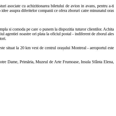
uri asociate cu achizitionarea biletului de avion in avans, pentru a-ti 
o idee asupra diferitelor companii ce ofera zboruri catre minunatul oras 
mpla si comoda pe care o punem la dispozitia tuturor clientilor. Achita 
l agentiei noastre ori plata la oficiul postal - indiferent de zborul ales 
ori.

e situat la 20 km vest de centrul orașului Montreal - aeroportul este 
Notre Dame, Primăria, Muzeul de Arte Frumoase, Insula Sfânta Elena, 