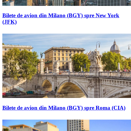
Bilete de avion din Milano (BGY) spre New York
(JFK)
Bilete de avion din Milano (BGY) spre Roma (CIA)