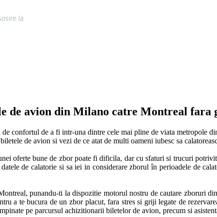
Sosire la
Tur
le de avion din Milano catre Montreal fara g
i de confortul de a fi intr-una dintre cele mai pline de viata metropole din
i biletele de avion si vezi de ce atat de multi oameni iubesc sa calatoreas
ei oferte bune de zbor poate fi dificila, dar cu sfaturi si trucuri potriv
datele de calatorie si sa iei in considerare zborul în perioadele de calato
Montreal, punandu-ti la dispozitie motorul nostru de cautare zboruri din
ru a te bucura de un zbor placut, fara stres si griji legate de rezervarea b
ampinate pe parcursul achizitionarii biletelor de avion, precum si asistent