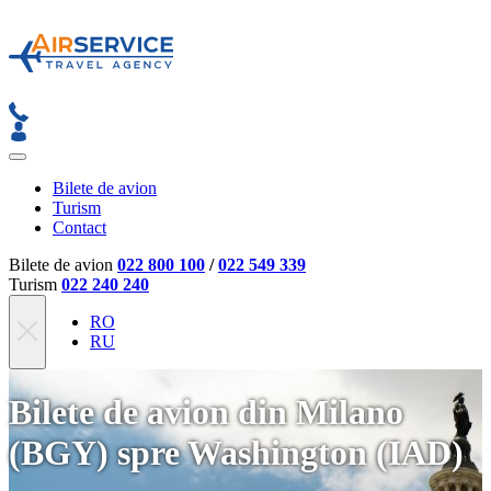
Bilete de avion
Turism
Contact
Bilete de avion
022 800 100
/
022 549 339
Turism
022 240 240
RO
RU
Bilete de avion din Milano
(BGY) spre Washington (IAD)