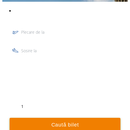
Plecare de la
Sosire la
Tur
Retur
1
Caută bilet