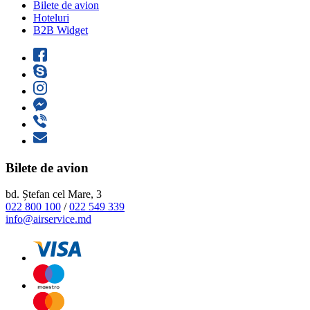
Bilete de avion
Hoteluri
B2B Widget
Bilete de avion
bd. Ștefan cel Mare, 3
022 800 100
/
022 549 339
info@airservice.md