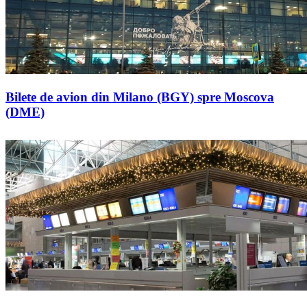
Bilete de avion din Milano (BGY) spre Moscova
(DME)