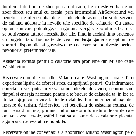
Indiferent de tipul de zbor pe care il cauti, fie ca este vorba de un 
zbor direct sau unul cu escala, prin intermediul AirService.md vei 
beneficia de oferte imbatabile la biletele de avion, dar si de servicii 
de calitate, adaptate la nevoile tale specifice de calatorie. Cu atatea 
optiuni din care poti alege, cu siguranta vei gasi zborul ideal care sa 
se potriveasca tuturor necesitatilor tale, fiind in acelasi timp prietenos 
cu bugetul tău. Bucura-te de cea mai larga gama de optiuni de 
zboruri disponibila si gaseste-o pe cea care se potriveste perfect 
nevoilor si preferintelor tale! 

Asistenta extinsa pentru o calatorie fara probleme din Milano catre 
Washington

Rezervarea unui zbor din Milano catre Washington poate fi o 
experienta lipsita de efort si stres, cu sprijinul potrivi. Cu indrumarea 
corecta iti vei putea rezerva rapid biletele de avion, economisind 
timpul si energia necesare pentru a te bucura de calatoria ta, in loc sa 
iti faci griji cu privire la toate detaliile. Prin intermediul agentiei 
noastre de turism, AirService, vei beneficia de asistenta extinsa, de 
luni pana duminica, primind indrumare si informatii utile ori de cate 
ori vei avea nevoie, astfel incat sa ai parte de o calatorie placuta, 
sigura si cu adevarat memorabila.

Rezervare online convenabila a zborurilor Milano-Washington pe o 