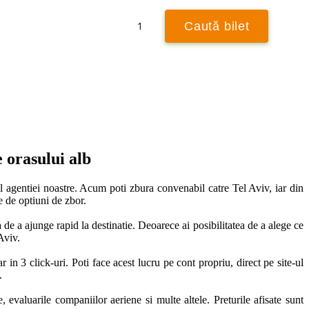
Retur
1
Caută bilet
Caută ± 3 zile
e orasului alb
ul agentiei noastre. Acum poti zbura convenabil catre Tel Aviv, iar din 
 de optiuni de zbor.

e a ajunge rapid la destinatie. Deoarece ai posibilitatea de a alege ce 
viv. 

 in 3 click-uri. Poti face acest lucru pe cont propriu, direct pe site-ul 
 

 evaluarile companiilor aeriene si multe altele. Preturile afisate sunt 