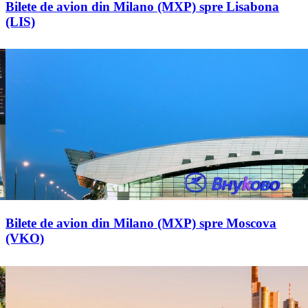
Bilete de avion din Milano (MXP) spre Lisabona
(LIS)
Bilete de avion din Milano (MXP) spre Moscova
(VKO)