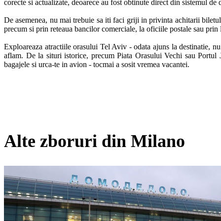
corecte si actualizate, deoarece au fost obtinute direct din sistemul de 
De asemenea, nu mai trebuie sa iti faci griji in privinta achitarii bilet
precum si prin reteaua bancilor comerciale, la oficiile postale sau prin 
Exploareaza atractiile orasului Tel Aviv - odata ajuns la destinatie, nu 
aflam. De la situri istorice, precum Piata Orasului Vechi sau Portul 
bagajele si urca-te in avion - tocmai a sosit vremea vacantei.
Alte zboruri din Milano