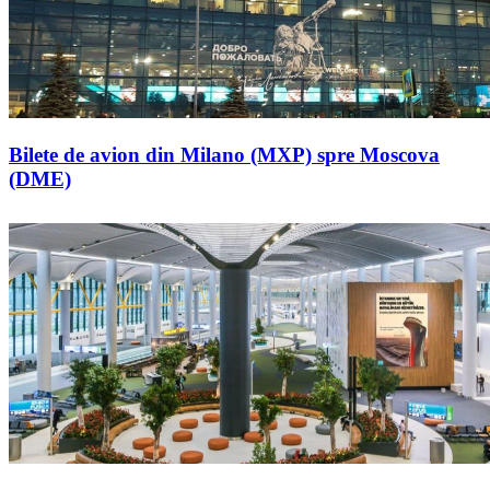
Bilete de avion din Milano (MXP) spre Moscova
(DME)