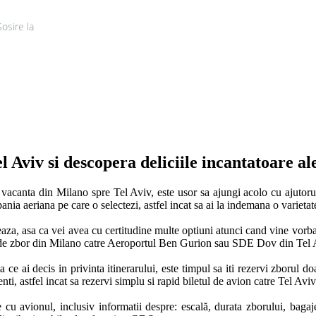
Sosire la
Tur
 Aviv si descopera deliciile incantatoare al
ei o vacanta din Milano spre Tel Aviv, este usor sa ajungi acolo cu ajutor
nia aeriana pe care o selectezi, astfel incat sa ai la indemana o varietate
a, asa ca vei avea cu certitudine multe optiuni atunci cand vine vorba d
e de zbor din Milano catre Aeroportul Ben Gurion sau SDE Dov din Tel A
 ai decis in privinta itinerarului, este timpul sa iti rezervi zborul doar
nti, astfel incat sa rezervi simplu si rapid biletul de avion catre Tel Aviv.
cu avionul, inclusiv informatii despre: escală, durata zborului, bagaje,