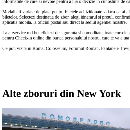
informatiile de care ai nevoie pentru a lua o decizie in cunostinta de ca
Modalitati variate de plata pentru biletele achizitionate - daca ce ai a
biletelor. Selectezi destinatia de zbor, alegi itinerarul si pretul, confir
aplicatia mobila, la oficiul postal sau direct la sediul agentiei noastre. 

La airservice.md beneficiezi de siguranta si comoditate, toate cursele ae
pentru Check-in online din partea personalului nostru, care te va ajuta
Ce poti vizita in Roma: Colosseum, Forumul Roman, Fantanele Trevi, Ba
Alte zboruri din New York