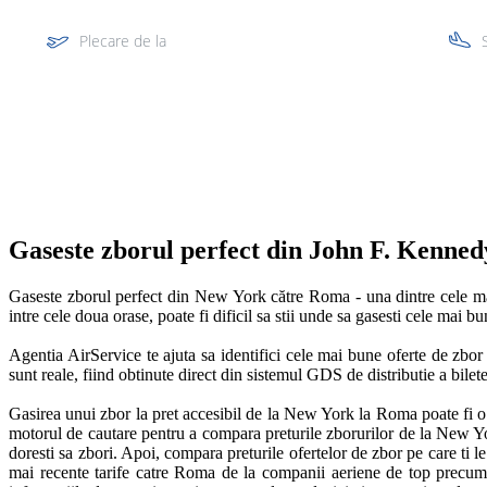
Plecare de la
Multi segment
Gaseste zborul perfect din John F. Kenned
Gaseste zborul perfect din New York către Roma - una dintre cele mai p
intre cele doua orase, poate fi dificil sa stii unde sa gasesti cele mai bun
Agentia AirService te ajuta sa identifici cele mai bune oferte de zbor 
sunt reale, fiind obtinute direct din sistemul GDS de distributie a bilete
Gasirea unui zbor la pret accesibil de la New York la Roma poate fi o sa
motorul de cautare pentru a compara preturile zborurilor de la New Yo
doresti sa zbori. Apoi, compara preturile ofertelor de zbor pe care ti l
mai recente tarife catre Roma de la companii aeriene de top precum: