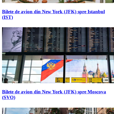
Bilete de avion din New York (JFK) spre Istanbul
(IST)
Bilete de avion din New York (JFK) spre Moscova
(SVO)