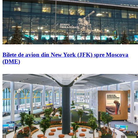
Bilete de avion din New York (JFK) spre Moscova
(DME)