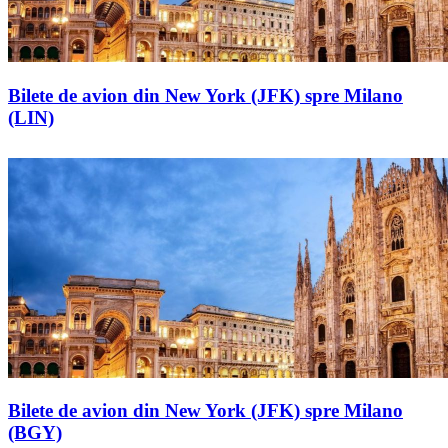
Bilete de avion din New York (JFK) spre Milano
(LIN)
Bilete de avion din New York (JFK) spre Milano
(BGY)