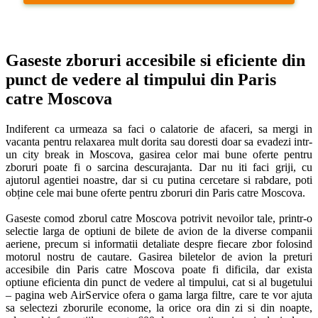
Gaseste zboruri accesibile si eficiente din 
punct de vedere al timpului din Paris 
catre Moscova
Indiferent ca urmeaza sa faci o calatorie de afaceri, sa mergi in 
vacanta pentru relaxarea mult dorita sau doresti doar sa evadezi intr-
un city break in Moscova, gasirea celor mai bune oferte pentru 
zboruri poate fi o sarcina descurajanta. Dar nu iti faci griji, cu 
ajutorul agentiei noastre, dar si cu putina cercetare si rabdare, poti 
obține cele mai bune oferte pentru zboruri din Paris catre Moscova. 

Gaseste comod zborul catre Moscova potrivit nevoilor tale, printr-o 
selectie larga de optiuni de bilete de avion de la diverse companii 
aeriene, precum si informatii detaliate despre fiecare zbor folosind 
motorul nostru de cautare. Gasirea biletelor de avion la preturi 
accesibile din Paris catre Moscova poate fi dificila, dar exista 
optiune eficienta din punct de vedere al timpului, cat si al bugetului 
– pagina web AirService ofera o gama larga filtre, care te vor ajuta 
sa selectezi zborurile econome, la orice ora din zi si din noapte, 