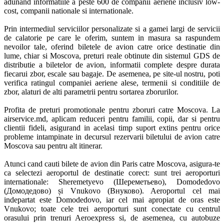
adunand informatiile a peste 600 de companii aeriene inclusiv low-
cost, companii nationale si internationale. 

Prin intermediul serviciilor personalizate si a gamei largi de servicii 
de calatorie pe care le oferim, suntem in masura sa raspundem 
nevoilor tale, oferind biletele de avion catre orice destinatie din 
lume, chiar si Moscova, preturi reale obtinute din sistemul GDS de 
distributie a biletelor de avion, informatii complete despre durata 
fiecarui zbor, escale sau bagaje. De asemenea, pe site-ul nostru, poti 
verifica ratingul companiei aeriene alese, termenii si conditiile de 
zbor, alaturi de alti parametrii pentru sortarea zborurilor. 

Profita de preturi promotionale pentru zboruri catre Moscova. La 
airservice.md, aplicam reduceri pentru familii, copii, dar si pentru 
clientii fideli, asigurand in acelasi timp suport extins pentru orice 
probleme intampinate in decursul rezervarii biletului de avion catre 
Moscova sau pentru alt itinerar. 

Atunci cand cauti bilete de avion din Paris catre Moscova, asigura-te 
ca selectezi aeroportul de destinatie corect: sunt trei aeroporturi 
internationale: Sheremetyevo (Шереметьево), Domodedovo 
(Домодедово) și Vnukovo (Внуково). Aeroportul cel mai 
indepartat este Domodedovo, iar cel mai apropiat de oras este 
Vnukovo; toate cele trei aeroporturi sunt conectate cu centrul 
orasului prin trenuri Aeroexpress si, de asemenea, cu autobuze 