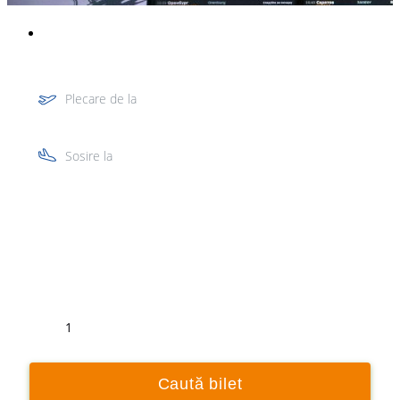
Plecare de la
Sosire la
Tur
Retur
1
Caută bilet