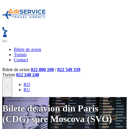
Bilete de avion
Turism
Contact
Bilete de avion
022 800 100
/
022 549 339
Turism
022 240 240
RO
RU
Bilete de avion din Paris
(CDG) spre Moscova (SVO)