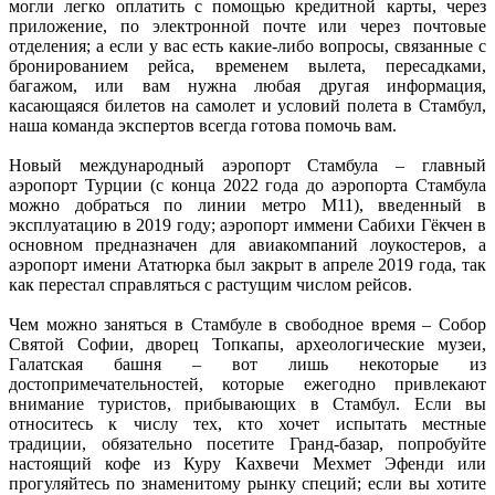
могли легко оплатить с помощью кредитной карты, через 
приложение, по электронной почте или через почтовые 
отделения; а если у вас есть какие-либо вопросы, связанные с 
бронированием рейса, временем вылета, пересадками, 
багажом, или вам нужна любая другая информация, 
касающаяся билетов на самолет и условий полета в Стамбул, 
наша команда экспертов всегда готова помочь вам. 

Новый международный аэропорт Стамбула – главный 
аэропорт Турции (с конца 2022 года до аэропорта Стамбула 
можно добраться по линии метро M11), введенный в 
эксплуатацию в 2019 году; аэропорт иммени Сабихи Гёкчен в 
основном предназначен для авиакомпаний лоукостеров, а 
аэропорт имени Ататюрка был закрыт в апреле 2019 года, так 
как перестал справляться с растущим числом рейсов. 

Чем можно заняться в Стамбуле в свободное время – Собор 
Святой Софии, дворец Топкапы, археологические музеи, 
Галатская башня – вот лишь некоторые из 
достопримечательностей, которые ежегодно привлекают 
внимание туристов, прибывающих в Стамбул. Если вы 
относитесь к числу тех, кто хочет испытать местные 
традиции, обязательно посетите Гранд-базар, попробуйте 
настоящий кофе из Куру Кахвечи Мехмет Эфенди или 
прогуляйтесь по знаменитому рынку специй; если вы хотите 