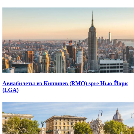
Авиабилеты из Кишинев (RMO) spre Нью-Йорк
(LGA)