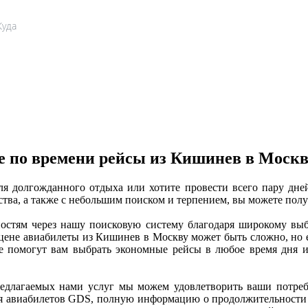
Куда
Туда
е по времени рейсы из Кишинев в Москв
ля долгожданного отдыха или хотите провести всего пару дне
ства, а также с небольшим поиском и терпением, вы можете пол
стям через нашу поисковую систему благодаря широкому выбо
ене авиабилеты из Кишинев в Москву может быть сложно, но ес
рые помогут вам выбрать экономные рейсы в любое время дня и
едлагаемых нами услуг мы можем удовлетворить ваши потребно
я авиабилетов GDS, полную информацию о продолжительности ка