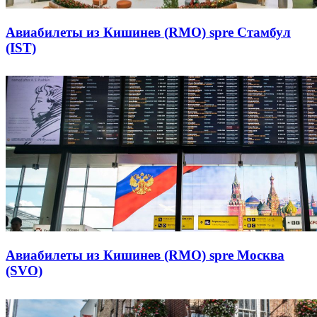
Авиабилеты из Кишинев (RMO) spre Стамбул
(IST)
Авиабилеты из Кишинев (RMO) spre Москва
(SVO)