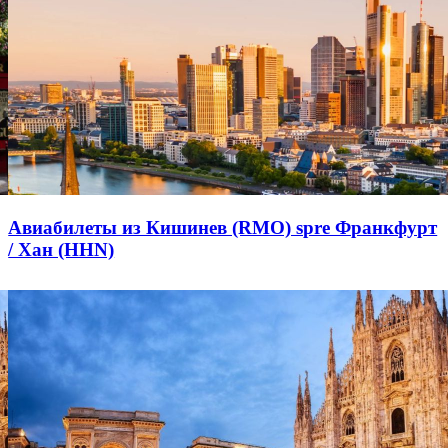
Авиабилеты из Кишинев (RMO) spre Франкфурт
/ Хан (HHN)