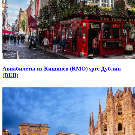
Авиабилеты из Кишинев (RMO) spre Дублин
(DUB)