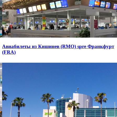
Авиабилеты из Кишинев (RMO) spre Франкфурт
(FRA)