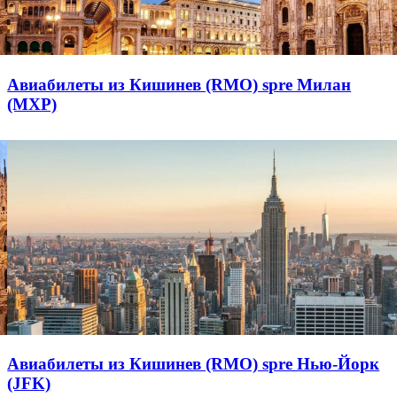
Авиабилеты из Кишинев (RMO) spre Милан
(MXP)
Авиабилеты из Кишинев (RMO) spre Нью-Йорк
(JFK)