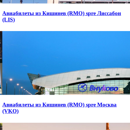
Авиабилеты из Кишинев (RMO) spre Лиссабон
(LIS)
Авиабилеты из Кишинев (RMO) spre Москва
(VKO)