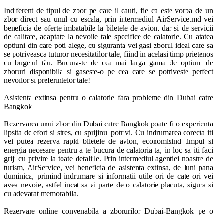
Indiferent de tipul de zbor pe care il cauti, fie ca este vorba de un 
zbor direct sau unul cu escala, prin intermediul AirService.md vei 
beneficia de oferte imbatabile la biletele de avion, dar si de servicii 
de calitate, adaptate la nevoile tale specifice de calatorie. Cu atatea 
optiuni din care poti alege, cu siguranta vei gasi zborul ideal care sa 
se potriveasca tuturor necesitatilor tale, fiind in acelasi timp prietenos 
cu bugetul tău. Bucura-te de cea mai larga gama de optiuni de 
zboruri disponibila si gaseste-o pe cea care se potriveste perfect 
nevoilor si preferintelor tale! 

Asistenta extinsa pentru o calatorie fara probleme din Dubai catre 
Bangkok

Rezervarea unui zbor din Dubai catre Bangkok poate fi o experienta 
lipsita de efort si stres, cu sprijinul potrivi. Cu indrumarea corecta iti 
vei putea rezerva rapid biletele de avion, economisind timpul si 
energia necesare pentru a te bucura de calatoria ta, in loc sa iti faci 
griji cu privire la toate detaliile. Prin intermediul agentiei noastre de 
turism, AirService, vei beneficia de asistenta extinsa, de luni pana 
duminica, primind indrumare si informatii utile ori de cate ori vei 
avea nevoie, astfel incat sa ai parte de o calatorie placuta, sigura si 
cu adevarat memorabila.

Rezervare online convenabila a zborurilor Dubai-Bangkok pe o 