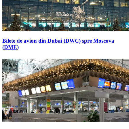
Bilete de avion din Dubai (DWC) spre Moscova
(DME)