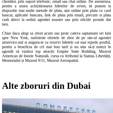
clientilor, prin suport telefonic, email sau chat online. De asemenea, 
pentru a usura achizitionarea biletelor de avion, iti punem la 
dispozitie mai multe metode de plata, atat online prin plata cu card 
bancar, aplicatie bancara, link de plata prin email, precum si plata 
cash direct la sediul agentiei noastre sau prin oficiile postale din 
tara. 

Chiar daca alegi sa zbori acum sau peste cateva saptamani ori luni 
spre New York, rasfoieste ofertele de zbor de pe site-ul agentiei 
airservice.md si asigura-te ca rezervi biletele cat mai repede posibil, 
pentru a beneficia de cel mai bun tarif și nu uita să-ți notezi în 
agendă să vizitezi top atracții: Empire State Building, Muzeul 
American de Istorie Naturală, cursa cu feribotul la Statuia Libertății, 
Memorialul și Muzeul 9/11, Muzeul Aerospatial.
Alte zboruri din Dubai