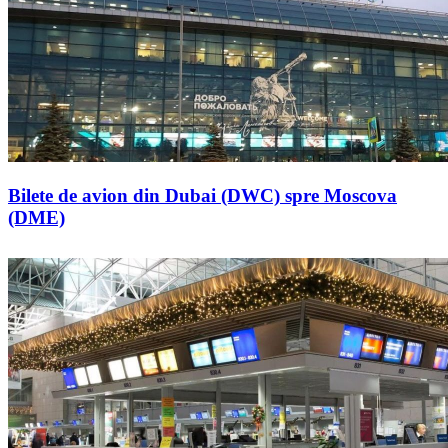
Bilete de avion din Dubai (DWC) spre Moscova
(DME)