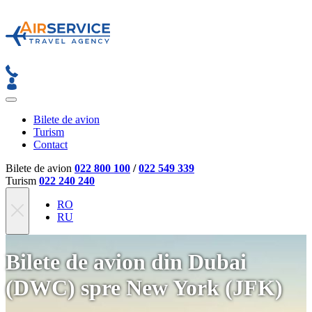
Bilete de avion
Turism
Contact
Bilete de avion
022 800 100
/
022 549 339
Turism
022 240 240
RO
RU
Bilete de avion din Dubai
(DWC) spre New York (JFK)