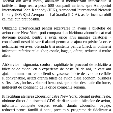
Tocmai din acest motiv, analizam si monitorizam informatiile si 
tarifele in timp real a peste 600 companii aeriene, spre Aeroportul 
International John Kennedy (JFK), Aeroportul International Newark 
Liberty (EWR) si Aeroportul LaGuardia (LGA), astfel incat sa obtii 
cel mai bun pret posibil.   

Utilizand airservice.md pentru rezervarea in avans a biletelor de 
avion catre New York, poti compara si achizitiona zborurile cat mai 
devreme posibil, pentru a evita orice griji inaintea calatoriei - 
consultantii nostri iti vor fi alaturi pentru a te ajuta cu privire la orice 
nelamuriri vei avea, oferindu-ti si asistenta pentru Check-in online si 
informatii referitoare la: zbor, escale, bagaje, oferte, reduceri si multe 
altele. 

AirService - siguranta, confort, rapiditate in procesul de achizitie a 
biletelor de avion; cu o experienta de peste 20 de ani, in care am 
ajutat un numar mare de clienti sa gaseasca bilete de avion accesibile 
si convenabile, astazi oferim bilete de avion clasa econom, business 
si first class, inclusiv zboruri low-cost, spre orice destinatie din lume, 
indiferent de continent, de la orice companie aeriana.  

Iti facilitam alegerea zborurilor catre New York, oferind preturi reale, 
obtinute direct din sistemul GDS de distributie a biletelor de avion, 
informatii complete despre: escala, durata zborurilor, bagaje, 
reduceri pentru familii si copii, precum si programe de fidelizare a 