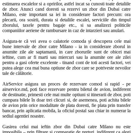
estimarea escalelor si a opririlor, astfel incat sa cunosti toate detaliile 
de zbor. Atunci cand doresti sa rezervi un zbor din Dubai catre 
Milano, este important sa iei in considerare factori precum: ora 
plecarii, ora sosirii, durata si detaliile escalei, serviciile din timpul 
zborului, taxele pentru bagaje etc., si sa analizezi politicile 
companiilor aeriene de rambursare in caz de intarzieri sau anulari. 

Asigura-te că vei avea o calatorie comoda și descopera cele mai 
bune intervale de zbor catre Milano - ia in considerare zborul in 
anumite zile ale saptamanii, in care zborurile sunt de obicei mai 
ieftine, cum ar fi marti sau miercuri sau la anumite ore ale zilei 
pentru a gasi oferte excelente - tinand cont de toti acesti factori, vei 
putea alege cea mai buna optiune de zbor care se potriveste nevoilor 
tale de călătorie. 

AirService asigura un proces de rezervare comod si rapid - pe 
airservice.md, poti face rezervare pentru biletul de avion, indiferent 
de destinatie, primesti cele mai multe optiuni si itinerarii de zbor, poti 
cumpara bilele în doar trei clicuri si, de asemenea, poti achita bilele 
de avion prin orice modalitate de plata doresti, fie plata prin transfer 
bancar, prin aplicatia mobila, la oficiul postal sau chiar in numerar la 
sediul agentiei noastre. 

Gasirea celui mai ieftin zbor din Dubai catre Milano nu este 
imposibila – prin filtrare si comparatie de preturi, indiferent ca alegi 