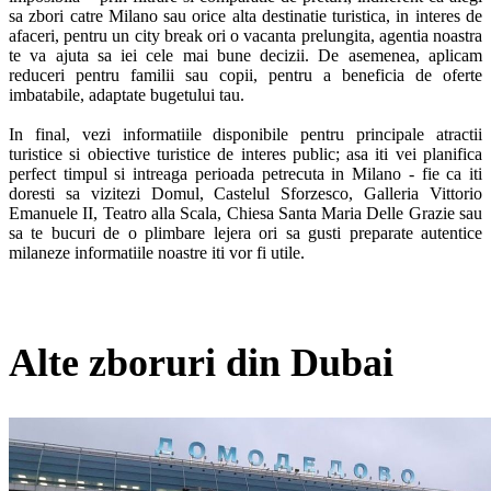
sa zbori catre Milano sau orice alta destinatie turistica, in interes de 
afaceri, pentru un city break ori o vacanta prelungita, agentia noastra 
te va ajuta sa iei cele mai bune decizii. De asemenea, aplicam 
reduceri pentru familii sau copii, pentru a beneficia de oferte 
imbatabile, adaptate bugetului tau.  

In final, vezi informatiile disponibile pentru principale atractii 
turistice si obiective turistice de interes public; asa iti vei planifica 
perfect timpul si intreaga perioada petrecuta in Milano - fie ca iti 
doresti sa vizitezi Domul, Castelul Sforzesco, Galleria Vittorio 
Emanuele II, Teatro alla Scala, Chiesa Santa Maria Delle Grazie sau 
sa te bucuri de o plimbare lejera ori sa gusti preparate autentice 
milaneze informatiile noastre iti vor fi utile.
Alte zboruri din Dubai