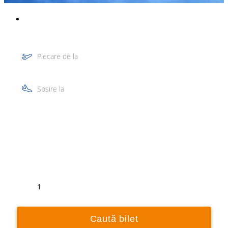
Plecare de la
Sosire la
Tur
Retur
1
Caută bilet