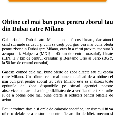
Obtine cel mai bun pret pentru zborul tau 
din Dubai catre Milano
Calatoria din Dubai catre Milano poate fi costisitoare, dar atunci 
cand stii unde sa cauti și cum să cauți poti gasi cea mai buna oferta 
pentru zbor din Dubai spre Milano, oraș în a cărui proximitate sunt 3 
aeroporturi: Malpensa (MXP, la 45 km de centrul orașului), Linate 
(LIN, la 7 km de centrul orașului) și Bergamo Orio al Serio (BGY, 
la 50 km de centrul orașului). 

Gaseste comod cele mai bune oferte de zbor directe sau cu escala 
catre Milano. Una dintre cele mai bune modalitati de a obtine cel 
mai bun pret pentru zborul tau catre Milano este sa analizezi toate 
optiunile de zbor disponibile pe site-ul agentiei noastre 
airservice.md, avand astfel posibilitatea de a verifica direct zborurile 
si de a obtine cele mai bune oferte si reduceri pentru biletele de 
avion. 

Poti introduce datele si orele de calatorie specifice, iar sistemul iti va 
oferi o defalcare a costurilor pentru fiecare tip de bilet, precum si 