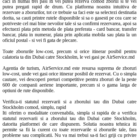
caci in numai trei pasi iti vei putea rezerva comod zborul si te vei 
putea pregati rapid de drum. Cu platforma noastra intuitiva de 
rezervare a zborurilor, tot ce trebuie sa faci este sa selectezi destinatia 
dorita, sa cauti printre rutele disponibile si sa o gasesti pe cea care se 
potriveste cel mai bine nevoilor tale si sa confirmi rezervarea, apoi sa 
efectuezi plata prin metoda de plata preferata - card bancar, transfer 
bancar, plata in numerar, plata prin aplicatia mobila sau plata la un 
oficiul postal - si vei fi gata de plecare.

Toate zborurile low-cost, precum si orice itinerar posibil pentru 
calatoria ta din Dubai catre Stockholm, le vei gasi pe AirService.md 

Agentia de turism, AirService.md este resursa suprema de zboruri 
low-cost, unde vei gasi orice itinerar posibil de rezervat. Cu o simpla 
cautare, vei descoperi preturi competitive pentru zboruri de la peste 
600 de companii aeriene importante, precum si o gama larga de 
optiuni de rute disponibile. 

Verifica-ti statutul rezervarii si a zborului tau din Dubai catre 
Stockholm comod, simplu, rapid

Iti oferim o modalitate convenabila, simpla si rapida de a verifica 
statutul rezervarii si a zborului tau din Dubai catre Stockholm, 
datorita platformei de care dispunem. Solutia noastra tehnica iti 
permite sa fii la curent cu toate rezervarile si zborurile tale, fara 
probleme sau complicatii. Nu va mai trebui sa-ti faci griji cu privire 