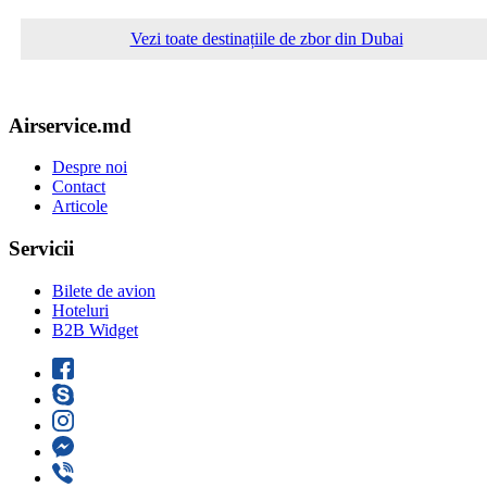
Vezi toate destinațiile de zbor din Dubai
Airservice.md
Despre noi
Contact
Articole
Servicii
Bilete de avion
Hoteluri
B2B Widget