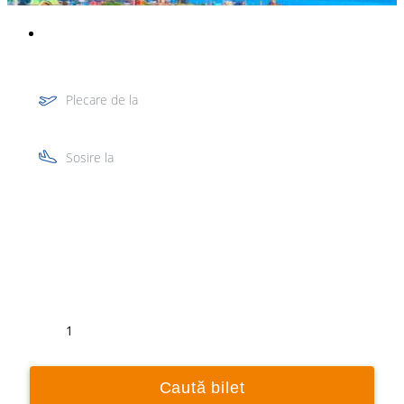
Plecare de la
Sosire la
Tur
Retur
1
Caută bilet