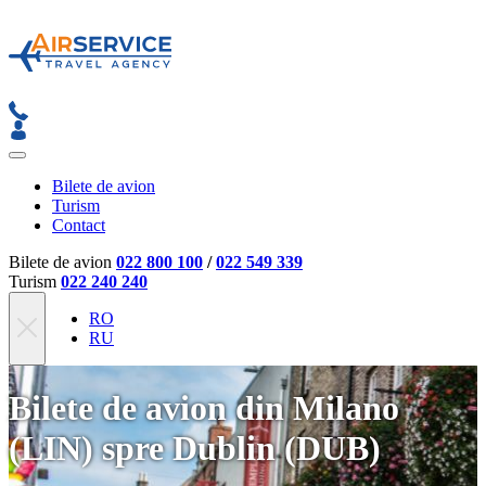
Bilete de avion
Turism
Contact
Bilete de avion
022 800 100
/
022 549 339
Turism
022 240 240
RO
RU
Bilete de avion din Milano
(LIN) spre Dublin (DUB)