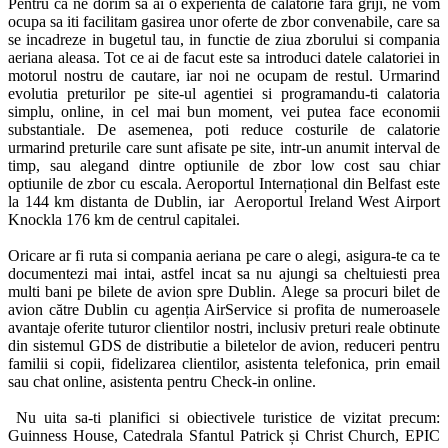
Pentru ca ne dorim sa ai o experienta de calatorie fara griji, ne vom 
ocupa sa iti facilitam gasirea unor oferte de zbor convenabile, care sa 
se incadreze in bugetul tau, in functie de ziua zborului si compania 
aeriana aleasa. Tot ce ai de facut este sa introduci datele calatoriei in 
motorul nostru de cautare, iar noi ne ocupam de restul. Urmarind 
evolutia preturilor pe site-ul agentiei si programandu-ti calatoria 
simplu, online, in cel mai bun moment, vei putea face economii 
substantiale. De asemenea, poti reduce costurile de calatorie 
urmarind preturile care sunt afisate pe site, intr-un anumit interval de 
timp, sau alegand dintre optiunile de zbor low cost sau chiar 
optiunile de zbor cu escala. Aeroportul Internațional din Belfast este 
la 144 km distanta de Dublin, iar  Aeroportul Ireland West Airport 
Knockla 176 km de centrul capitalei. 

Oricare ar fi ruta si compania aeriana pe care o alegi, asigura-te ca te 
documentezi mai intai, astfel incat sa nu ajungi sa cheltuiesti prea 
multi bani pe bilete de avion spre Dublin. Alege sa procuri bilet de 
avion către Dublin cu agenția AirService si profita de numeroasele 
avantaje oferite tuturor clientilor nostri, inclusiv preturi reale obtinute 
din sistemul GDS de distributie a biletelor de avion, reduceri pentru 
familii si copii, fidelizarea clientilor, asistenta telefonica, prin email 
sau chat online, asistenta pentru Check-in online. 

 Nu uita sa-ti planifici si obiectivele turistice de vizitat precum: 
Guinness House, Catedrala Sfantul Patrick și Christ Church, EPIC 