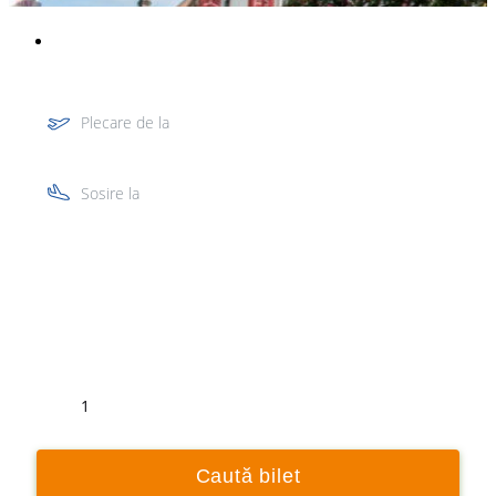
Plecare de la
Sosire la
Tur
Retur
1
Caută bilet