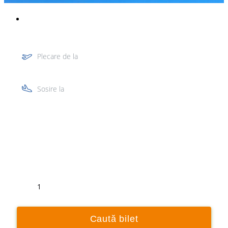
Plecare de la
Sosire la
Tur
Retur
1
Caută bilet