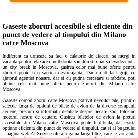
Gaseste zboruri accesibile si eficiente din 
punct de vedere al timpului din Milano 
catre Moscova
Indiferent ca urmeaza sa faci o calatorie de afaceri, sa mergi in 
vacanta pentru relaxarea mult dorita sau doresti doar sa evadezi intr-
un city break in Moscova, gasirea celor mai bune oferte pentru 
zboruri poate fi o sarcina descurajanta. Dar nu iti faci griji, cu 
ajutorul agentiei noastre, dar si cu putina cercetare si rabdare, poti 
obține cele mai bune oferte pentru zboruri din Milano catre 
Moscova. 

Gaseste comod zborul catre Moscova potrivit nevoilor tale, printr-o 
selectie larga de optiuni de bilete de avion de la diverse companii 
aeriene, precum si informatii detaliate despre fiecare zbor folosind 
motorul nostru de cautare. Gasirea biletelor de avion la preturi 
accesibile din Milano catre Moscova poate fi dificila, dar exista 
optiune eficienta din punct de vedere al timpului, cat si al bugetului 
– pagina web AirService ofera o gama larga filtre, care te vor ajuta 