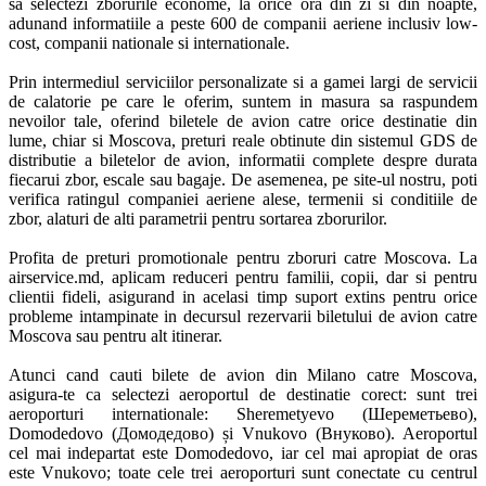
sa selectezi zborurile econome, la orice ora din zi si din noapte, 
adunand informatiile a peste 600 de companii aeriene inclusiv low-
cost, companii nationale si internationale. 

Prin intermediul serviciilor personalizate si a gamei largi de servicii 
de calatorie pe care le oferim, suntem in masura sa raspundem 
nevoilor tale, oferind biletele de avion catre orice destinatie din 
lume, chiar si Moscova, preturi reale obtinute din sistemul GDS de 
distributie a biletelor de avion, informatii complete despre durata 
fiecarui zbor, escale sau bagaje. De asemenea, pe site-ul nostru, poti 
verifica ratingul companiei aeriene alese, termenii si conditiile de 
zbor, alaturi de alti parametrii pentru sortarea zborurilor. 

Profita de preturi promotionale pentru zboruri catre Moscova. La 
airservice.md, aplicam reduceri pentru familii, copii, dar si pentru 
clientii fideli, asigurand in acelasi timp suport extins pentru orice 
probleme intampinate in decursul rezervarii biletului de avion catre 
Moscova sau pentru alt itinerar. 

Atunci cand cauti bilete de avion din Milano catre Moscova, 
asigura-te ca selectezi aeroportul de destinatie corect: sunt trei 
aeroporturi internationale: Sheremetyevo (Шереметьево), 
Domodedovo (Домодедово) și Vnukovo (Внуково). Aeroportul 
cel mai indepartat este Domodedovo, iar cel mai apropiat de oras 
este Vnukovo; toate cele trei aeroporturi sunt conectate cu centrul 