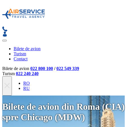
Bilete de avion
Turism
Contact
Bilete de avion
022 800 100
/
022 549 339
Turism
022 240 240
RO
RU
Bilete de avion din Roma (CIA)
spre Chicago (MDW)