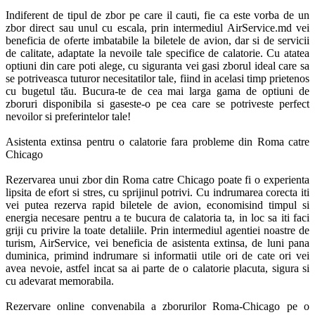
Indiferent de tipul de zbor pe care il cauti, fie ca este vorba de un 
zbor direct sau unul cu escala, prin intermediul AirService.md vei 
beneficia de oferte imbatabile la biletele de avion, dar si de servicii 
de calitate, adaptate la nevoile tale specifice de calatorie. Cu atatea 
optiuni din care poti alege, cu siguranta vei gasi zborul ideal care sa 
se potriveasca tuturor necesitatilor tale, fiind in acelasi timp prietenos 
cu bugetul tău. Bucura-te de cea mai larga gama de optiuni de 
zboruri disponibila si gaseste-o pe cea care se potriveste perfect 
nevoilor si preferintelor tale! 

Asistenta extinsa pentru o calatorie fara probleme din Roma catre 
Chicago

Rezervarea unui zbor din Roma catre Chicago poate fi o experienta 
lipsita de efort si stres, cu sprijinul potrivi. Cu indrumarea corecta iti 
vei putea rezerva rapid biletele de avion, economisind timpul si 
energia necesare pentru a te bucura de calatoria ta, in loc sa iti faci 
griji cu privire la toate detaliile. Prin intermediul agentiei noastre de 
turism, AirService, vei beneficia de asistenta extinsa, de luni pana 
duminica, primind indrumare si informatii utile ori de cate ori vei 
avea nevoie, astfel incat sa ai parte de o calatorie placuta, sigura si 
cu adevarat memorabila.

Rezervare online convenabila a zborurilor Roma-Chicago pe o 