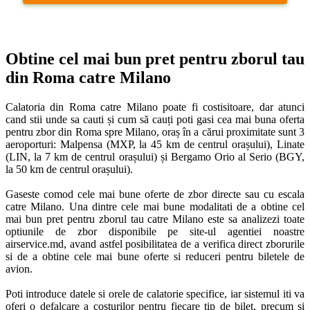
Obtine cel mai bun pret pentru zborul tau 
din Roma catre Milano
Calatoria din Roma catre Milano poate fi costisitoare, dar atunci 
cand stii unde sa cauti și cum să cauți poti gasi cea mai buna oferta 
pentru zbor din Roma spre Milano, oraș în a cărui proximitate sunt 3 
aeroporturi: Malpensa (MXP, la 45 km de centrul orașului), Linate 
(LIN, la 7 km de centrul orașului) și Bergamo Orio al Serio (BGY, 
la 50 km de centrul orașului). 

Gaseste comod cele mai bune oferte de zbor directe sau cu escala 
catre Milano. Una dintre cele mai bune modalitati de a obtine cel 
mai bun pret pentru zborul tau catre Milano este sa analizezi toate 
optiunile de zbor disponibile pe site-ul agentiei noastre 
airservice.md, avand astfel posibilitatea de a verifica direct zborurile 
si de a obtine cele mai bune oferte si reduceri pentru biletele de 
avion. 

Poti introduce datele si orele de calatorie specifice, iar sistemul iti va 
oferi o defalcare a costurilor pentru fiecare tip de bilet, precum si 