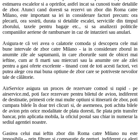
estimarea escalelor si a opririlor, astfel incat sa cunosti toate detaliile 
de zbor. Atunci cand doresti sa rezervi un zbor din Roma catre 
Milano, este important sa iei in considerare factori precum: ora 
plecarii, ora sosirii, durata si detaliile escalei, serviciile din timpul 
zborului, taxele pentru bagaje etc., si sa analizezi politicile 
companiilor aeriene de rambursare in caz de intarzieri sau anulari. 

Asigura-te că vei avea o calatorie comoda și descopera cele mai 
bune intervale de zbor catre Milano - ia in considerare zborul in 
anumite zile ale saptamanii, in care zborurile sunt de obicei mai 
ieftine, cum ar fi marti sau miercuri sau la anumite ore ale zilei 
pentru a gasi oferte excelente - tinand cont de toti acesti factori, vei 
putea alege cea mai buna optiune de zbor care se potriveste nevoilor 
tale de călătorie. 

AirService asigura un proces de rezervare comod si rapid - pe 
airservice.md, poti face rezervare pentru biletul de avion, indiferent 
de destinatie, primesti cele mai multe optiuni si itinerarii de zbor, poti 
cumpara bilele în doar trei clicuri si, de asemenea, poti achita bilele 
de avion prin orice modalitate de plata doresti, fie plata prin transfer 
bancar, prin aplicatia mobila, la oficiul postal sau chiar in numerar la 
sediul agentiei noastre. 

Gasirea celui mai ieftin zbor din Roma catre Milano nu este 
imposibila – prin filtrare si comparatie de preturi, indiferent ca alegi 