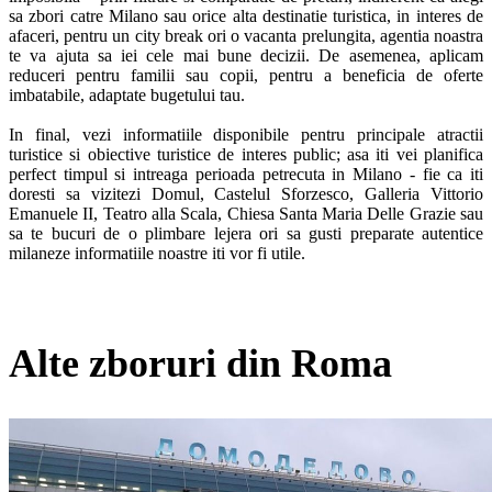
sa zbori catre Milano sau orice alta destinatie turistica, in interes de 
afaceri, pentru un city break ori o vacanta prelungita, agentia noastra 
te va ajuta sa iei cele mai bune decizii. De asemenea, aplicam 
reduceri pentru familii sau copii, pentru a beneficia de oferte 
imbatabile, adaptate bugetului tau.  

In final, vezi informatiile disponibile pentru principale atractii 
turistice si obiective turistice de interes public; asa iti vei planifica 
perfect timpul si intreaga perioada petrecuta in Milano - fie ca iti 
doresti sa vizitezi Domul, Castelul Sforzesco, Galleria Vittorio 
Emanuele II, Teatro alla Scala, Chiesa Santa Maria Delle Grazie sau 
sa te bucuri de o plimbare lejera ori sa gusti preparate autentice 
milaneze informatiile noastre iti vor fi utile.
Alte zboruri din Roma