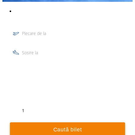
Plecare de la
Sosire la
Tur
Retur
1
Caută bilet