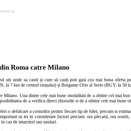
Sosire la
Tur
u din Roma catre Milano
and stii unde sa cauti și cum să cauți poti gasi cea mai buna oferta p
N, la 7 km de centrul orașului) și Bergamo Orio al Serio (BGY, la 50 km 
 Milano. Una dintre cele mai bune modalitati de a obtine cel mai bun pr
osibilitatea de a verifica direct zborurile si de a obtine cele mai bune ofe
feri o defalcare a costurilor pentru fiecare tip de bilet, precum si estimare
rtant sa iei in considerare factori precum: ora plecarii, ora sosirii, dur
n caz de intarzieri sau anulari. 
