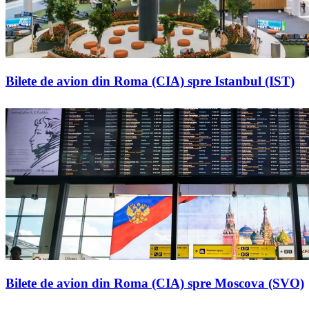
Bilete de avion din Roma (CIA) spre Istanbul (IST)
Bilete de avion din Roma (CIA) spre Moscova (SVO)