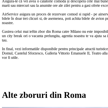
Asigura-te că vei avea o calatorie comoda și descopera cele mai bune in
marti sau miercuri sau la anumite ore ale zilei pentru a gasi oferte excel
AirService asigura un proces de rezervare comod si rapid - pe airservic
bilele în doar trei clicuri si, de asemenea, poti achita bilele de avion p
noastre. 

Gasirea celui mai ieftin zbor din Roma catre Milano nu este imposibila – 
un city break ori o vacanta prelungita, agentia noastra te va ajuta sa
tau.  

In final, vezi informatiile disponibile pentru principale atractii turistice
Domul, Castelul Sforzesco, Galleria Vittorio Emanuele II, Teatro alla 
vor fi utile.
Alte zboruri din Roma