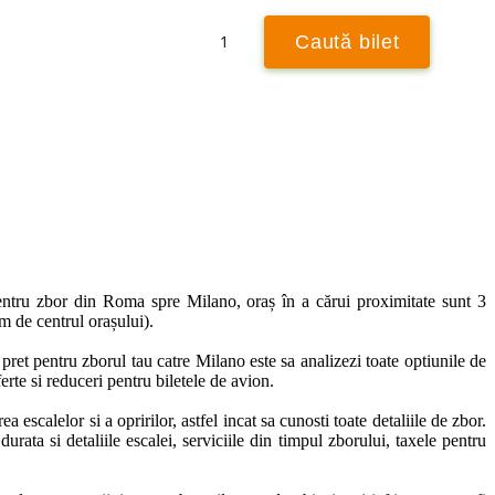
Retur
1
Caută bilet
Caută ± 3 zile
entru zbor din Roma spre Milano, oraș în a cărui proximitate sunt 3 
de centrul orașului). 

et pentru zborul tau catre Milano este sa analizezi toate optiunile de 
rte si reduceri pentru biletele de avion. 

a escalelor si a opririlor, astfel incat sa cunosti toate detaliile de zbor. 
ata si detaliile escalei, serviciile din timpul zborului, taxele pentru 