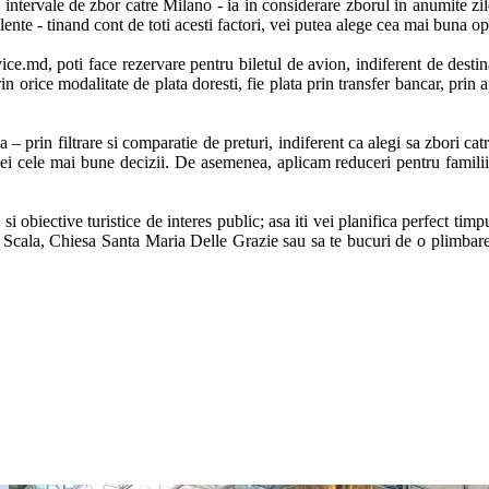
tervale de zbor catre Milano - ia in considerare zborul in anumite zile 
ente - tinand cont de toti acesti factori, vei putea alege cea mai buna opt
e.md, poti face rezervare pentru biletul de avion, indiferent de destinat
rin orice modalitate de plata doresti, fie plata prin transfer bancar, prin a
prin filtrare si comparatie de preturi, indiferent ca alegi sa zbori catre 
 iei cele mai bune decizii. De asemenea, aplicam reduceri pentru familii 
 si obiective turistice de interes public; asa iti vei planifica perfect timp
Scala, Chiesa Santa Maria Delle Grazie sau sa te bucuri de o plimbare lej