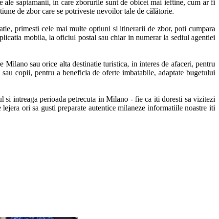
ale saptamanii, in care zborurile sunt de obicei mai ieftine, cum ar fi 
iune de zbor care se potriveste nevoilor tale de călătorie. 

ie, primesti cele mai multe optiuni si itinerarii de zbor, poti cumpara 
plicatia mobila, la oficiul postal sau chiar in numerar la sediul agentiei 
Milano sau orice alta destinatie turistica, in interes de afaceri, pentru 
sau copii, pentru a beneficia de oferte imbatabile, adaptate bugetului 
ul si intreaga perioada petrecuta in Milano - fie ca iti doresti sa vizitezi 
era ori sa gusti preparate autentice milaneze informatiile noastre iti 