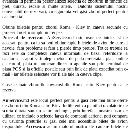
avansata iti permit sa personalizezi selectia de zborurui in functie de 
pret, durata, escale si multe altele.  Datorită sistemului nostru 
convenabil de rezervari, cu siguranta vei găsi zborul perfect pentru 
calatoria ta! 

Obtine biletele pentru zborul Roma - Kiev in cateva secunde cu 
procesul nostru simplu in trei pasi

Procesul de rezervare AirService.md este usor de inteles si de 
accesat, pentru ca tu sa poti obtine rapid biletele de avion de care ai 
nevoie, fara probleme si fara a pierde timp pretios. Tot ce trebuie sa 
faci este să completezi cateva informatii de baza, referitoare la 
calatoria ta, apoi sa-ti alegi metoda de plata preferata - plata online 
cu cardul, plata în numerar direct in agentie sau prin terminal de 
plata POS si la oficiile postale sau prin link de plata expediat prin e-
mail - iar biletele selectate vor fi ale tale in cateva clipe.

Gaseste toate zborurile low-cost din Roma catre Kiev pentru a le 
rezerva

AirService.md este locul perfect pentru a găsi cele mai bune oferte 
de zboruri din Roma catre Kiev. Indiferent ca planifici o calatorie de 
scurta durata sau un sejur prelungit, prin intrefata noastra usor de 
utilizat, ce include o selectie larga de companii aeriene, poti compara 
cu usurinta preturile si gasi cele mai accesibile bilete de avion 
disponibile. Acceseaza acum motorul nostru de cautare bilete de 