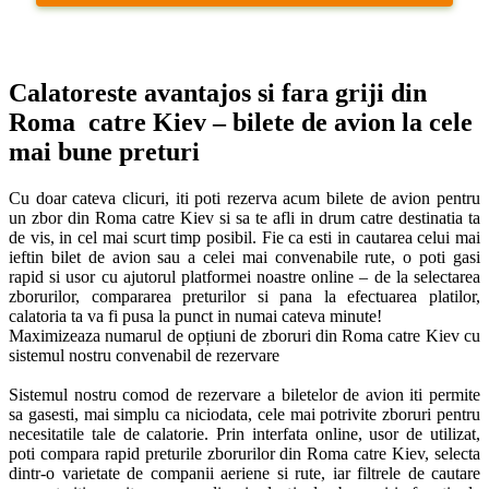
Calatoreste avantajos si fara griji din 
Roma  catre Kiev – bilete de avion la cele 
mai bune preturi
Cu doar cateva clicuri, iti poti rezerva acum bilete de avion pentru 
un zbor din Roma catre Kiev si sa te afli in drum catre destinatia ta 
de vis, in cel mai scurt timp posibil. Fie ca esti in cautarea celui mai 
ieftin bilet de avion sau a celei mai convenabile rute, o poti gasi 
rapid si usor cu ajutorul platformei noastre online – de la selectarea 
zborurilor, compararea preturilor si pana la efectuarea platilor, 
calatoria ta va fi pusa la punct in numai cateva minute!  

Maximizeaza numarul de opțiuni de zboruri din Roma catre Kiev cu 
sistemul nostru convenabil de rezervare

Sistemul nostru comod de rezervare a biletelor de avion iti permite 
sa gasesti, mai simplu ca niciodata, cele mai potrivite zboruri pentru 
necesitatile tale de calatorie. Prin interfata online, usor de utilizat, 
poti compara rapid preturile zborurilor din Roma catre Kiev, selecta 
dintr-o varietate de companii aeriene si rute, iar filtrele de cautare 