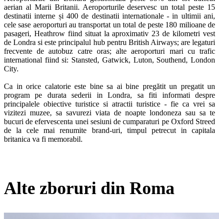
aerian al Marii Britanii. Aeroporturile deservesc un total peste 15 
destinatii interne și 400 de destinatii internationale - in ultimii ani, 
cele sase aeroporturi au transportat un total de peste 180 milioane de 
pasageri, Heathrow fiind situat la aproximativ 23 de kilometri vest 
de Londra si este principalul hub pentru British Airways; are legaturi 
frecvente de autobuz catre oras; alte aeroporturi mari cu trafic 
international fiind si: Stansted, Gatwick, Luton, Southend, London 
City.

Ca in orice calatorie este bine sa ai bine pregătit un pregatit un 
program pe durata sederii in Londra, sa fiti informati despre 
principalele obiective turistice si atractii turistice - fie ca vrei sa 
vizitezi muzee, sa savurezi viata de noapte londoneza sau sa te 
bucuri de efervescenta unei sesiuni de cumparaturi pe Oxford Streed 
de la cele mai renumite brand-uri, timpul petrecut in capitala 
britanica va fi memorabil. 
Alte zboruri din Roma