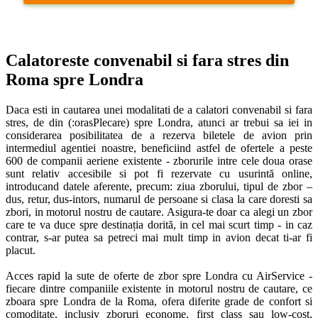
Calatoreste convenabil si fara stres din 
Roma spre Londra
Daca esti in cautarea unei modalitati de a calatori convenabil si fara 
stres, de din (:orasPlecare) spre Londra, atunci ar trebui sa iei in 
considerarea posibilitatea de a rezerva biletele de avion prin 
intermediul agentiei noastre, beneficiind astfel de ofertele a peste 
600 de companii aeriene existente - zborurile intre cele doua orase 
sunt relativ accesibile si pot fi rezervate cu usurintă online, 
introducand datele aferente, precum: ziua zborului, tipul de zbor – 
dus, retur, dus-intors, numarul de persoane si clasa la care doresti sa 
zbori, in motorul nostru de cautare. Asigura-te doar ca alegi un zbor 
care te va duce spre destinația dorită, in cel mai scurt timp - in caz 
contrar, s-ar putea sa petreci mai mult timp in avion decat ti-ar fi 
placut. 

Acces rapid la sute de oferte de zbor spre Londra cu AirService - 
fiecare dintre companiile existente in motorul nostru de cautare, ce 
zboara spre Londra de la Roma, ofera diferite grade de confort si 
comoditate, inclusiv zboruri econome, first class sau low-cost, 