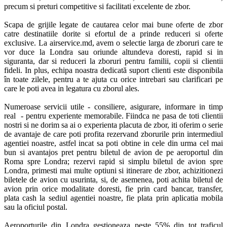
precum si preturi competitive si facilitati excelente de zbor. 

Scapa de grijile legate de cautarea celor mai bune oferte de zbor 
catre destinatiile dorite si efortul de a prinde reduceri si oferte 
exclusive. La airservice.md, avem o selectie larga de zboruri care te 
vor duce la Londra sau oriunde altundeva doresti, rapid si in 
siguranta, dar si reduceri la zboruri pentru familii, copii si clientii 
fideli. In plus, echipa noastra dedicată suport clienti este disponibila 
în toate zilele, pentru a te ajuta cu orice intrebari sau clarificari pe 
care le poti avea in legatura cu zborul ales. 

Numeroase servicii utile - consiliere, asigurare, informare in timp 
real  - pentru experiente memorabile. Fiindca ne pasa de toti clientii 
nostri si ne dorim sa ai o experienta placuta de zbor, iti oferim o serie 
de avantaje de care poti profita rezervand zborurile prin intermediul 
agentiei noastre, astfel incat sa poti obtine in cele din urma cel mai 
bun si avantajos pret pentru biletul de avion de pe aeroportul din 
Roma spre Londra; rezervi rapid si simplu biletul de avion spre 
Londra, primesti mai multe optiuni si itinerare de zbor, achizitionezi 
biletele de avion cu usurinta, si, de asemenea, poti achita biletul de 
avion prin orice modalitate doresti, fie prin card bancar, transfer, 
plata cash la sediul agentiei noastre, fie plata prin aplicatia mobila 
sau la oficiul postal. 

Aeroporturile din Londra gestioneaza peste 55% din tot traficul 