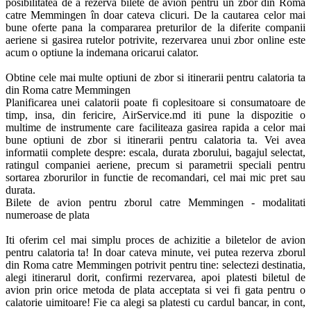
posibilitatea de a rezerva bilete de avion pentru un zbor din Roma 
catre Memmingen în doar cateva clicuri. De la cautarea celor mai 
bune oferte pana la compararea preturilor de la diferite companii 
aeriene si gasirea rutelor potrivite, rezervarea unui zbor online este 
acum o optiune la indemana oricarui calator. 

Obtine cele mai multe optiuni de zbor si itinerarii pentru calatoria ta 
din Roma catre Memmingen

Planificarea unei calatorii poate fi coplesitoare si consumatoare de 
timp, insa, din fericire, AirService.md iti pune la dispozitie o 
multime de instrumente care faciliteaza gasirea rapida a celor mai 
bune optiuni de zbor si itinerarii pentru calatoria ta. Vei avea 
informatii complete despre: escala, durata zborului, bagajul selectat, 
ratingul companiei aeriene, precum si parametrii speciali pentru 
sortarea zborurilor in functie de recomandari, cel mai mic pret sau 
durata.

Bilete de avion pentru zborul catre Memmingen - modalitati 
numeroase de plata

Iti oferim cel mai simplu proces de achizitie a biletelor de avion 
pentru calatoria ta! In doar cateva minute, vei putea rezerva zborul 
din Roma catre Memmingen potrivit pentru tine: selectezi destinatia, 
alegi itinerarul dorit, confirmi rezervarea, apoi platesti biletul de 
avion prin orice metoda de plata acceptata si vei fi gata pentru o 
calatorie uimitoare! Fie ca alegi sa platesti cu cardul bancar, in cont, 